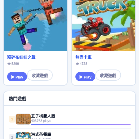
粉碎布娃娃之戰
無盡卡車
👁 5290
👁 4728
收藏遊戲
收藏遊戲
▶ Play
▶ Play
熱門遊戲
五子棋雙人版
1
406763 plays
港式茶餐廳
2
279511 plays