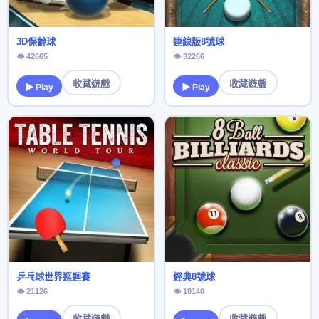
3D保齡球
連線版8號球
👁 42665
👁 32266
收藏遊戲
收藏遊戲
▶ Play
▶ Play
乒乓球世界巡迴賽
經典8號球
👁 21126
👁 18140
收藏遊戲
收藏遊戲