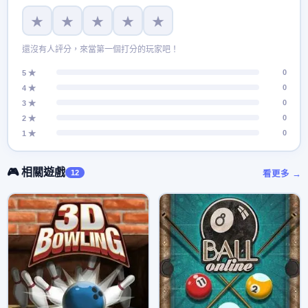
★
★
★
★
★
還沒有人評分，來當第一個打分的玩家吧！
0
5 ★
0
4 ★
0
3 ★
0
2 ★
0
1 ★
🎮 相關遊戲
12
看更多 →