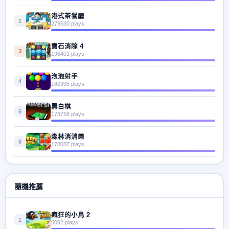
港式茶餐廳
2
279530 plays
寶石消除 4
3
196401 plays
泡泡射手
4
180995 plays
黑白棋
5
178758 plays
森林消消樂
6
178057 plays
隨機推薦
瘋狂的小鳥 2
1
5092 plays