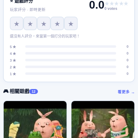
⭐ 遊戲評分
0.0
★★★★★
0 votes
玩家評分 · 即時更新
★
★
★
★
★
還沒有人評分，來當第一個打分的玩家吧！
0
5 ★
0
4 ★
0
3 ★
0
2 ★
0
1 ★
🎮 相關遊戲
12
看更多 →