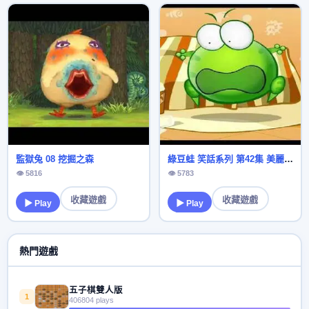
監獄兔 08 挖掘之森
綠豆蛙 笑話系列 第42集 美麗的裙子
👁 5816
👁 5783
收藏遊戲
收藏遊戲
▶ Play
▶ Play
熱門遊戲
五子棋雙人版
1
406804 plays