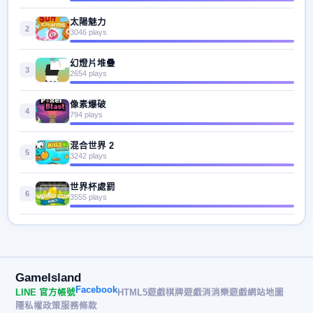
太陽魅力
2
3046 plays
幻燈片堆疊
3
2654 plays
像素爆破
4
794 plays
混合世界 2
5
3242 plays
世界杯處罰
6
3555 plays
GameIsland
Facebook
LINE 官方帳號
HTML5遊戲
棋牌遊戲
消消樂遊戲
網站地圖
隱私權政策
服務條款