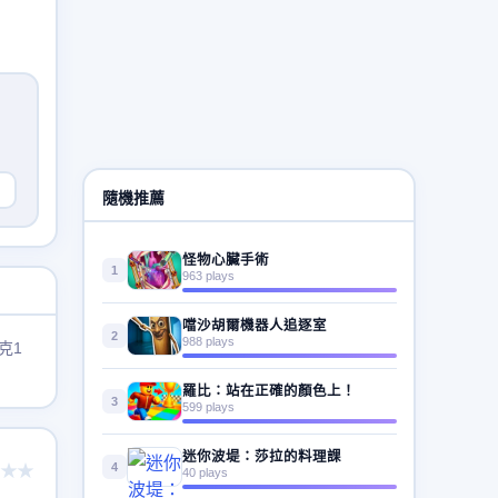
隨機推薦
怪物心臟手術
1
963 plays
噹沙胡爾機器人追逐室
2
988 plays
克1
羅比：站在正確的顏色上！
3
599 plays
迷你波堤：莎拉的料理課
4
★★
40 plays