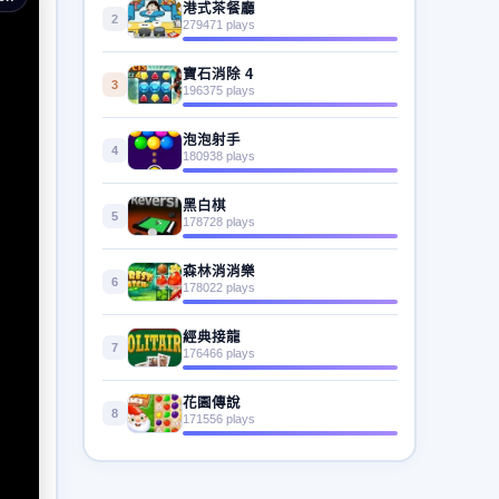
港式茶餐廳
2
279471 plays
寶石消除 4
3
196375 plays
泡泡射手
4
180938 plays
黑白棋
5
178728 plays
森林消消樂
6
178022 plays
經典接龍
7
176466 plays
花園傳說
8
171556 plays