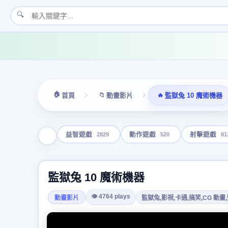
🔍
🏠
📁
🔥
首頁
動畫影片
監獄兔 10 魔術機器
2829
520
81
益智遊戲
動作遊戲
射擊遊戲
監獄兔 10 魔術機器
👁 4764 plays
動畫影片
監獄兔,影視,卡通,搞笑,CG 動畫