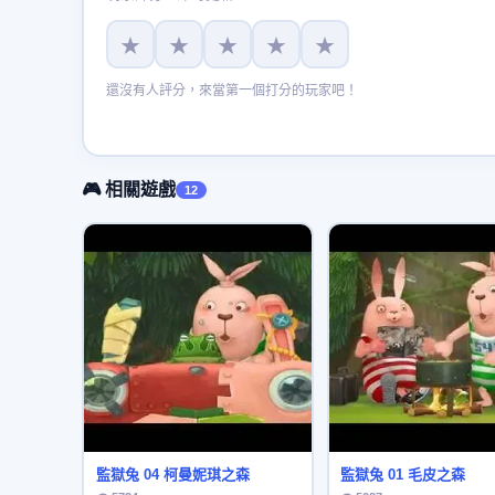
★
★
★
★
★
還沒有人評分，來當第一個打分的玩家吧！
🎮 相關遊戲
12
監獄兔 04 柯曼妮琪之森
監獄兔 01 毛皮之森