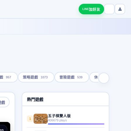
👤
加好友
LINE
957
1073
539
1793
戲
策略遊戲
冒險遊戲
休閒遊戲
熱門遊戲
遊戲
五子棋雙人版
1
406679 plays
en