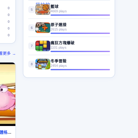
籃球
0
5
4669 plays
0
0
原子連接
6
0
2615 plays
0
瘋狂方塊爆破
7
1101 plays
看更多 →
冬季冒險
8
2454 plays
綠豆蛙 笑話系列 第32集 體格優勢