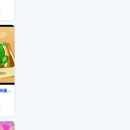
綠豆蛙 笑話系列 第42集 美麗的裙子