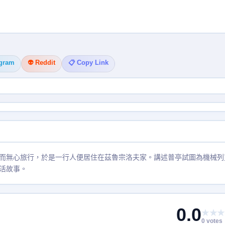
egram
👽 Reddit
📋 Copy Link
而無心旅行，於是一行人便居住在茲魯宗洛夫家。講述普亭試圖為機械列
活故事。
0.0
★★★
0 votes