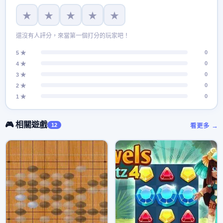
★
★
★
★
★
還沒有人評分，來當第一個打分的玩家吧！
0
5 ★
0
4 ★
0
3 ★
0
2 ★
0
1 ★
🎮 相關遊戲
12
看更多 →