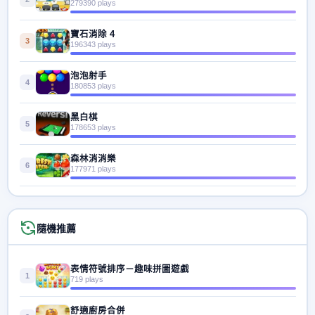
279390 plays
寶石消除 4
3
196343 plays
泡泡射手
4
180853 plays
黑白棋
5
178653 plays
森林消消樂
6
177971 plays
隨機推薦
表情符號排序－趣味拼圖遊戲
1
719 plays
舒適廚房合併