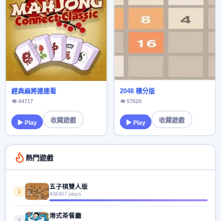
經典麻將連連看
2048 積分版
👁 84717
👁 57620
收藏遊戲
收藏遊戲
▶ Play
▶ Play
熱門遊戲
五子棋雙人版
1
406467 plays
港式茶餐廳
2