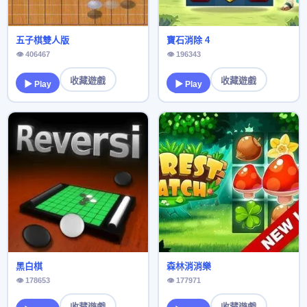
五子棋雙人版
寶石消除 4
👁 406467
👁 196343
收藏遊戲
收藏遊戲
▶ Play
▶ Play
黑白棋
森林消消樂
👁 178653
👁 177971
收藏遊戲
收藏遊戲