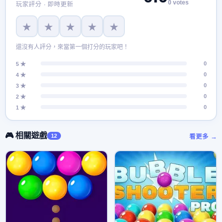
0 votes
玩家評分 · 即時更新
★
★
★
★
★
還沒有人評分，來當第一個打分的玩家吧！
0
5 ★
0
4 ★
0
3 ★
0
2 ★
0
1 ★
🎮 相關遊戲
12
看更多 →