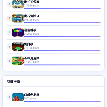
港式茶餐廳
2
279519 plays
寶石消除 4
3
196395 plays
泡泡射手
4
180993 plays
黑白棋
5
178755 plays
森林消消樂
6
178051 plays
隨機推薦
幻想老虎機
1
2052 plays