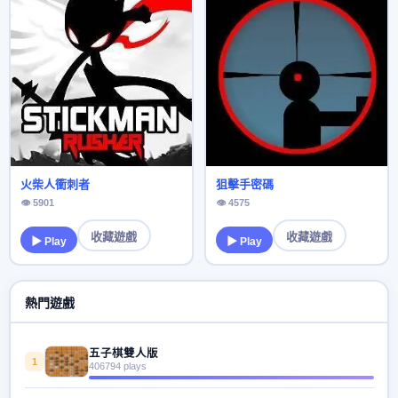
火柴人衝刺者
狙擊手密碼
👁 5901
👁 4575
收藏遊戲
收藏遊戲
▶ Play
▶ Play
熱門遊戲
五子棋雙人版
1
406794 plays