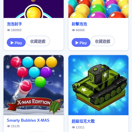
泡泡射手
射擊泡泡
👁 180993
👁 66068
收藏遊戲
收藏遊戲
▶ Play
▶ Play
Smarty Bubbles X-MAS
超級坦克大戰
👁 15135
👁 13311