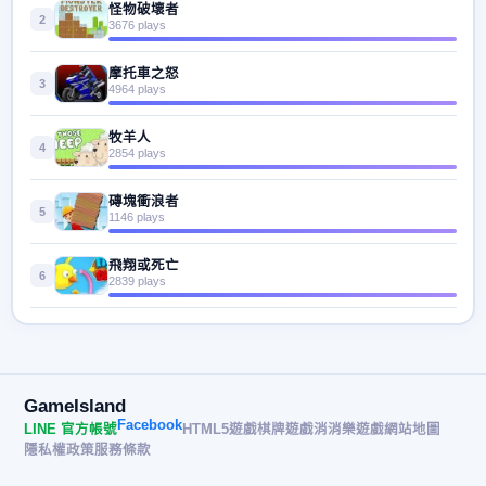
怪物破壞者
2
3676 plays
摩托車之怒
3
4964 plays
牧羊人
4
2854 plays
磚塊衝浪者
5
1146 plays
飛翔或死亡
6
2839 plays
GameIsland
Facebook
LINE 官方帳號
HTML5遊戲
棋牌遊戲
消消樂遊戲
網站地圖
隱私權政策
服務條款
© 2026 遊戲島 GameIsland· All rights reserved