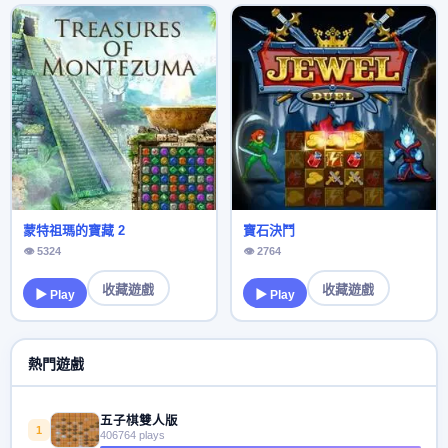
蒙特祖瑪的寶藏 2
寶石決鬥
👁 5324
👁 2764
收藏遊戲
收藏遊戲
▶ Play
▶ Play
熱門遊戲
五子棋雙人版
1
406764 plays