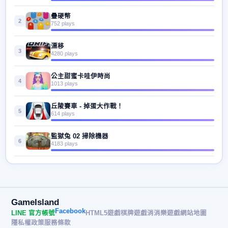
疊硬幣
2
752 plays
漂移
3
4280 plays
公主甜蜜卡哇伊時尚
4
1013 plays
丘陵賽車 - 掉蛋大作戰！
5
614 plays
監獄兔 02 掃除機器
6
4183 plays
GameIsland
Facebook
LINE 官方帳號
HTML5遊戲
棋牌遊戲
消消樂遊戲
網站地圖
隱私權政策
服務條款