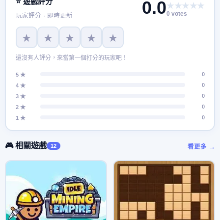
⭐ 遊戲評分
0.0
★★★★★
0 votes
玩家評分 · 即時更新
★
★
★
★
★
還沒有人評分，來當第一個打分的玩家吧！
0
5 ★
0
4 ★
0
3 ★
0
2 ★
0
1 ★
🎮 相關遊戲
12
看更多 →