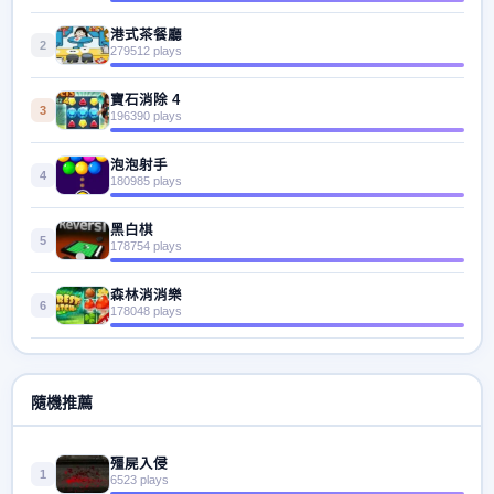
港式茶餐廳
2
279512 plays
寶石消除 4
3
196390 plays
泡泡射手
4
180985 plays
黑白棋
5
178754 plays
森林消消樂
6
178048 plays
隨機推薦
殭屍入侵
1
6523 plays