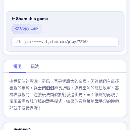
✨ Share this game
📋 Copy Link
🔗
https://www.olgclub.com/play/7216/
說明
玩法
中世紀時的歐洲，羅馬一直是個龐大的帝國，因為他們有能征
善戰的軍隊。兵士們個個擅長近戰，還有巫師的魔法攻擊、器
械攻城戰鬥。遊戲玩法類似於戰爭進化史，全面細緻的再現了
羅馬軍團攻城守城的戰爭模式，如果你喜歡策略戰爭類的遊戲
那就不要錯過喔！