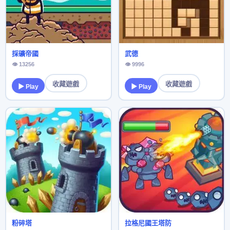
採礦帝國
武德
👁 13256
👁 9996
收藏遊戲
收藏遊戲
▶ Play
▶ Play
粉碎塔
拉格尼國王塔防