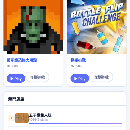
萬聖節恐怖大屠殺
翻瓶挑戰
👁 3669
👁 3585
收藏遊戲
收藏遊戲
▶ Play
▶ Play
熱門遊戲
五子棋雙人版
1
406649 plays