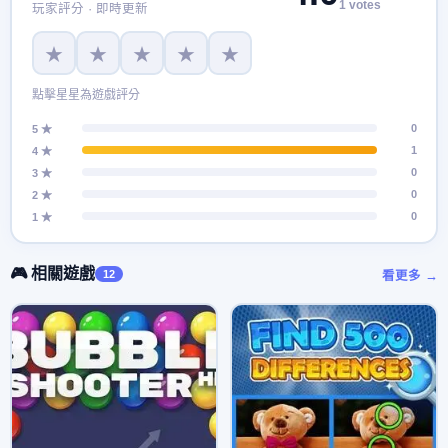
1 votes
玩家評分 · 即時更新
★
★
★
★
★
點擊星星為遊戲評分
0
5 ★
1
4 ★
0
3 ★
0
2 ★
0
1 ★
🎮 相關遊戲
12
看更多 →