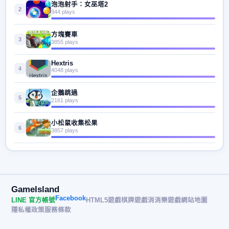
泡泡射手：女巫塔2
2
944 plays
方塊賽車
3
3855 plays
Hextris
4
4048 plays
企鵝跳過
5
2161 plays
小松鼠收集松果
6
3857 plays
GameIsland
Facebook
LINE 官方帳號
HTML5遊戲
棋牌遊戲
消消樂遊戲
網站地圖
隱私權政策
服務條款
© 2026 遊戲島 GameIsland· All rights reserved