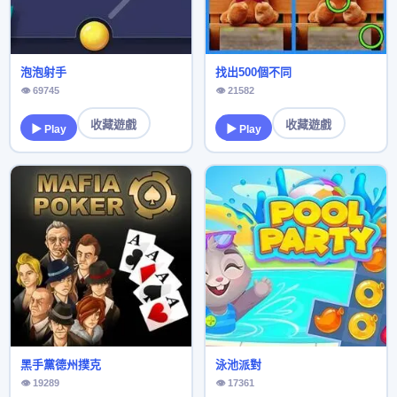
泡泡射手
找出500個不同
👁 69745
👁 21582
收藏遊戲
收藏遊戲
▶ Play
▶ Play
黑手黨德州撲克
泳池派對
👁 19289
👁 17361