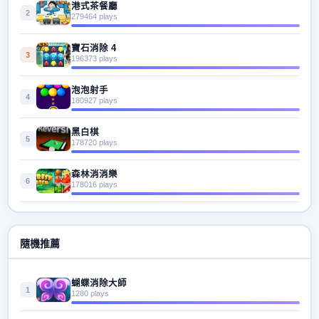
港式茶餐廳
2
279464 plays
寶石消除 4
3
196373 plays
泡泡射手
4
180927 plays
黑白棋
5
178720 plays
森林消消樂
6
178016 plays
隨機推薦
蝴蝶消除大師
1
1280 plays