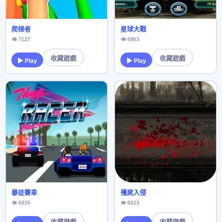
爬梯者
星球大戰
👁 7127
👁 6963
收藏遊戲
收藏遊戲
▶ Play
▶ Play
暴徒賽車
殭屍入侵
👁 6935
👁 6523
收藏遊戲
收藏遊戲