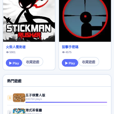
火柴人衝刺者
狙擊手密碼
👁 5901
👁 4575
收藏遊戲
收藏遊戲
▶ Play
▶ Play
熱門遊戲
五子棋雙人版
1
406764 plays
港式茶餐廳
2
279512 plays