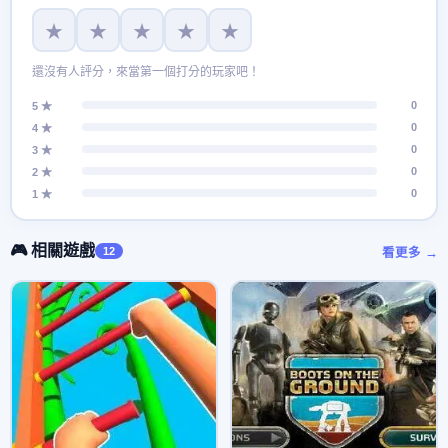
★
★
★
★
★
還沒有人評分，來當第一個打分的玩家吧！
0
5 ★
0
4 ★
0
3 ★
0
2 ★
0
1 ★
🎮 相關遊戲
12
看更多 →