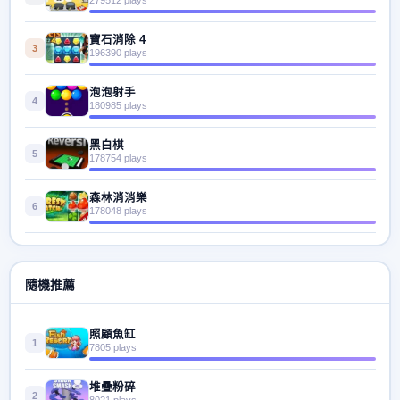
寶石消除 4
3
196390 plays
泡泡射手
4
180985 plays
黑白棋
5
178754 plays
森林消消樂
6
178048 plays
隨機推薦
照顧魚缸
1
7805 plays
堆疊粉碎
2