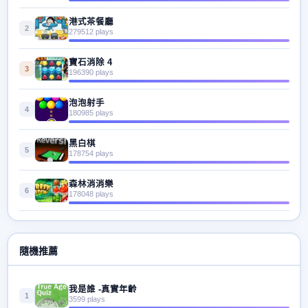
港式茶餐廳
2
279512 plays
寶石消除 4
3
196390 plays
泡泡射手
4
180985 plays
黑白棋
5
178754 plays
森林消消樂
6
178048 plays
隨機推薦
我是誰 -真實年齡
1
3599 plays