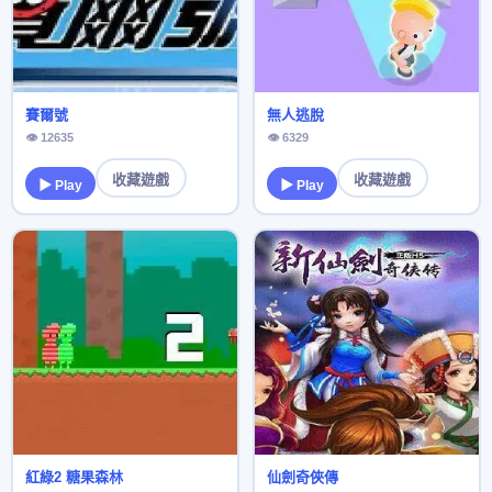
賽爾號
無人逃脫
👁 12635
👁 6329
收藏遊戲
收藏遊戲
▶ Play
▶ Play
紅綠2 糖果森林
仙劍奇俠傳