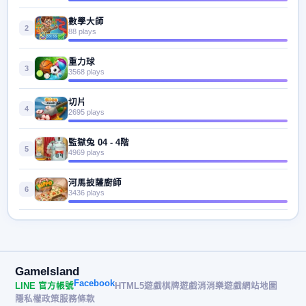
數學大師
2
88 plays
重力球
3
3568 plays
切片
4
2695 plays
監獄兔 04 - 4階
5
4969 plays
河馬披薩廚師
6
3436 plays
GameIsland
Facebook
LINE 官方帳號
HTML5遊戲
棋牌遊戲
消消樂遊戲
網站地圖
隱私權政策
服務條款