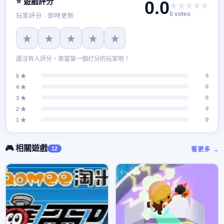
⭐ 遊戲評分
0.0
★★★★★
戲是一款常見的橫板卷軸式動作遊戲，在這個版本中，強調的
0 votes
玩家評分 · 即時更新
是動作遊戲的流暢性和操作手感，以及精靈和玩家的配合體
驗。
★
★
★
★
★
還沒有人評分，來當第一個打分的玩家吧！
0
5 ★
0
4 ★
0
3 ★
0
2 ★
0
1 ★
🎮 相關遊戲
12
看更多 →