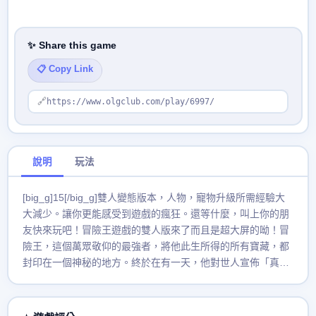
✨ Share this game
📋 Copy Link
🔗
https://www.olgclub.com/play/6997/
說明
玩法
[big_g]15[/big_g]雙人變態版本，人物，寵物升級所需經驗大
大減少。讓你更能感受到遊戲的瘋狂。還等什麼，叫上你的朋
友快來玩吧！冒險王遊戲的雙人版來了而且是超大屏的呦！冒
險王，這個萬眾敬仰的最強者，將他此生所得的所有寶藏，都
封印在一個神秘的地方。終於在有一天，他對世人宣佈「真正
擁有勇氣、力量，並且堅持正義的人，將會是我選中的繼承
者，在我的指引下，他將找到屬於冒險王的寶藏！並繼承我畢
生的財富！」，於是哈斯族的小勇士踏上了尋寶旅程！該款遊