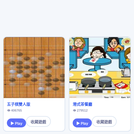
五子棋雙人版
港式茶餐廳
👁 406765
👁 279512
收藏遊戲
收藏遊戲
▶ Play
▶ Play