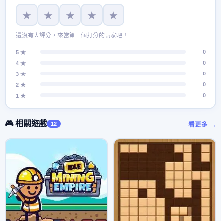
★
★
★
★
★
還沒有人評分，來當第一個打分的玩家吧！
0
5 ★
0
4 ★
0
3 ★
0
2 ★
0
1 ★
🎮 相關遊戲
12
看更多 →