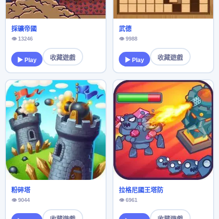
採礦帝國
武德
👁 13246
👁 9988
收藏遊戲
收藏遊戲
▶ Play
▶ Play
粉碎塔
拉格尼國王塔防
👁 9044
👁 6961
收藏遊戲
收藏遊戲