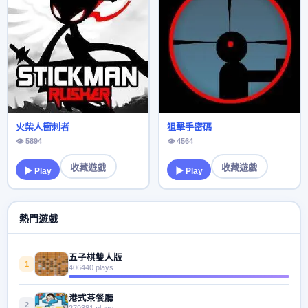
火柴人衝刺者
狙擊手密碼
👁 5894
👁 4564
收藏遊戲
收藏遊戲
▶ Play
▶ Play
熱門遊戲
五子棋雙人版
1
406440 plays
港式茶餐廳
2
279381 plays