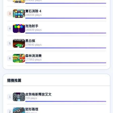
寶石消除 4
3
196334 plays
泡泡射手
4
180839 plays
黑白棋
5
178640 plays
森林消消樂
6
177953 plays
隨機推薦
皮努格斯釋放艾文
1
728 plays
矩形路徑
2