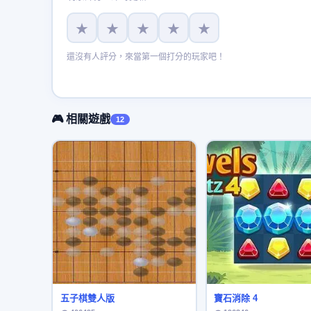
★
★
★
★
★
還沒有人評分，來當第一個打分的玩家吧！
🎮 相關遊戲
12
五子棋雙人版
寶石消除 4