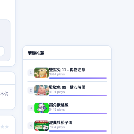
隨機推薦
監獄兔 11 - 偽物注意
1
3914 plays
監獄兔 09 - 點心時間
2
4101 plays
木偶
獨角獸跳線
3
5445 plays
經典杜松子酒
4
★★
7004 plays