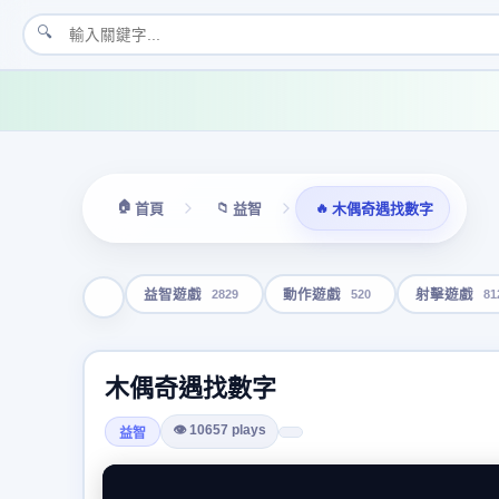
🔍
🏠
📁
🔥
首頁
益智
木偶奇遇找數字
2829
520
81
益智遊戲
動作遊戲
射擊遊戲
木偶奇遇找數字
👁 10657 plays
益智