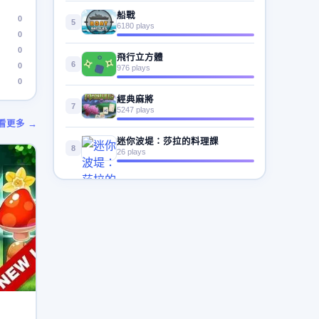
船戰
0
5
6180 plays
0
0
飛行立方體
6
0
976 plays
0
經典麻將
7
5247 plays
看更多 →
迷你波堤：莎拉的料理課
8
26 plays