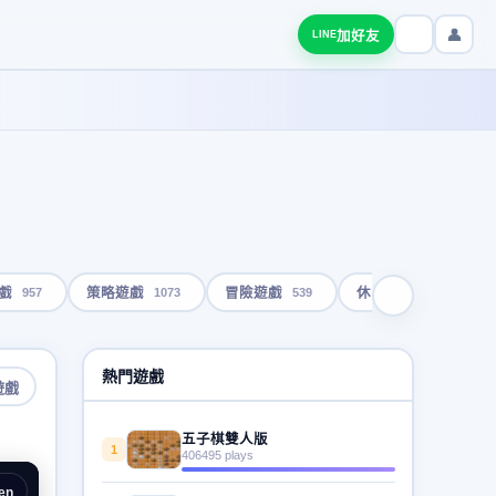
👤
加好友
LINE
957
1073
539
1792
戲
策略遊戲
冒險遊戲
休閒遊戲
熱門遊戲
遊戲
五子棋雙人版
1
406495 plays
en