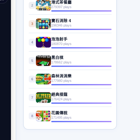
港式茶餐廳
2
279397 plays
寶石消除 4
3
196346 plays
泡泡射手
4
180870 plays
黑白棋
5
178662 plays
森林消消樂
6
177980 plays
經典接龍
7
176424 plays
花園傳說
8
171495 plays