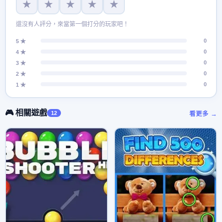
★
★
★
★
★
還沒有人評分，來當第一個打分的玩家吧！
0
5 ★
0
4 ★
0
3 ★
0
2 ★
0
1 ★
🎮 相關遊戲
12
看更多 →