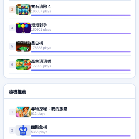
寶石消除 4
3
196357 plays
泡泡射手
4
180901 plays
黑白棋
5
178688 plays
森林消消樂
6
177995 plays
隨機推薦
尋物探秘：我的旅館
1
912 plays
國際象棋
2
5368 plays