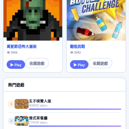
萬聖節恐怖大屠殺
翻瓶挑戰
👁 3666
👁 3582
收藏遊戲
收藏遊戲
▶ Play
▶ Play
熱門遊戲
五子棋雙人版
1
406552 plays
港式茶餐廳
2
279436 plays