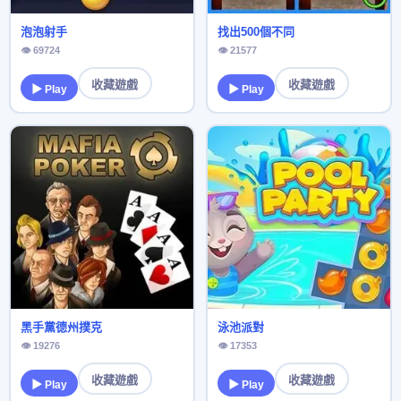
泡泡射手
找出500個不同
👁 69724
👁 21577
收藏遊戲
收藏遊戲
▶ Play
▶ Play
黑手黨德州撲克
泳池派對
👁 19276
👁 17353
收藏遊戲
收藏遊戲
▶ Play
▶ Play