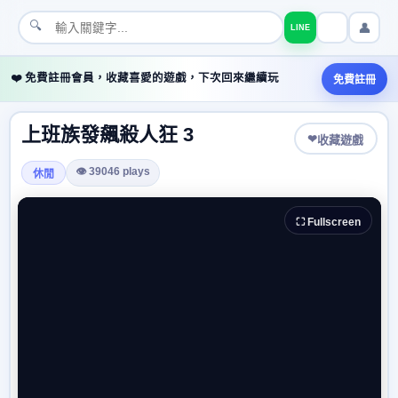
🔍
👤
LINE
❤️ 免費註冊會員，收藏喜愛的遊戲，下次回來繼續玩
免費註冊
上班族發飆殺人狂 3
❤
收藏遊戲
👁 39046 plays
休閒
⛶ Fullscreen