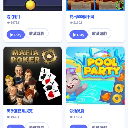
泡泡射手
找出500個不同
👁 69752
👁 21602
收藏遊戲
收藏遊戲
▶ Play
▶ Play
黑手黨德州撲克
泳池派對
👁 19301
👁 17363
收藏遊戲
收藏遊戲