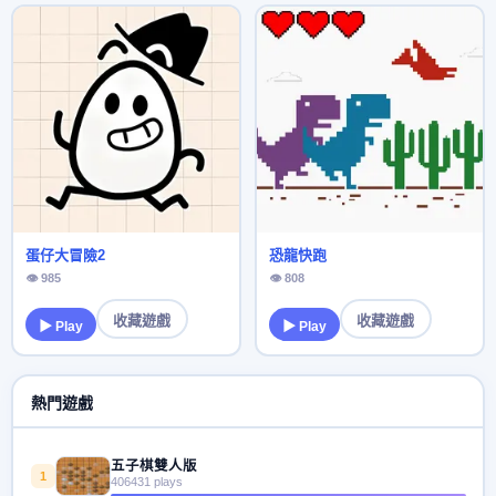
蛋仔大冒險2
恐龍快跑
👁 985
👁 808
收藏遊戲
收藏遊戲
▶ Play
▶ Play
熱門遊戲
五子棋雙人版
1
406431 plays