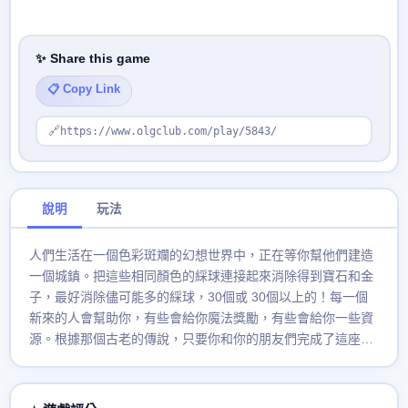
✨ Share this game
📋 Copy Link
🔗
https://www.olgclub.com/play/5843/
說明
玩法
人們生活在一個色彩斑斕的幻想世界中，正在等你幫他們建造
一個城鎮。把這些相同顏色的綵球連接起來消除得到寶石和金
子，最好消除儘可能多的綵球，30個或 30個以上的！每一個
新來的人會幫助你，有些會給你魔法獎勵，有些會給你一些資
源。根據那個古老的傳說，只要你和你的朋友們完成了這座城
鎮的建設，龍就會出現，來實現所有居民們的夢想。但是這個
傳說到底是否能成真全靠你哦！