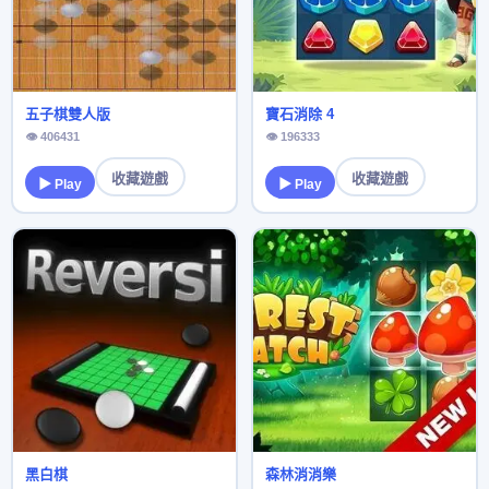
五子棋雙人版
寶石消除 4
👁 406431
👁 196333
收藏遊戲
收藏遊戲
▶ Play
▶ Play
黑白棋
森林消消樂