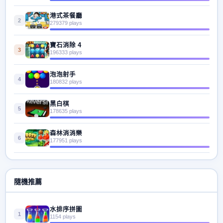
港式茶餐廳
2
279379 plays
寶石消除 4
3
196333 plays
泡泡射手
4
180832 plays
黑白棋
5
178635 plays
森林消消樂
6
177951 plays
隨機推薦
水排序拼圖
1
1154 plays