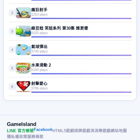
瘋狂射手
2
1253 plays
綠豆蛙 笑話系列 第30集 誰更傻
3
5025 plays
氣球彈出
4
3740 plays
水果滑動 2
5
5184 plays
射擊愛心
6
3786 plays
GameIsland
Facebook
LINE 官方帳號
HTML5遊戲
棋牌遊戲
消消樂遊戲
網站地圖
隱私權政策
服務條款