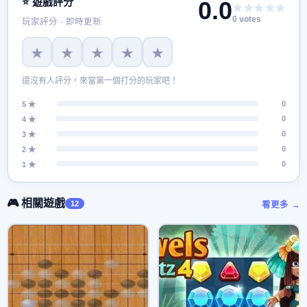
⭐ 遊戲評分
0.0
★★★★★
0 votes
玩家評分 · 即時更新
★
★
★
★
★
還沒有人評分，來當第一個打分的玩家吧！
0
5 ★
0
4 ★
0
3 ★
0
2 ★
0
1 ★
🎮 相關遊戲
12
看更多 →