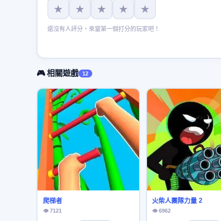
★
★
★
★
★
還沒有人評分，來當第一個打分的玩家吧！
🎮 相關遊戲
12
爬梯者
火柴人團隊力量 2
👁 7121
👁 6962