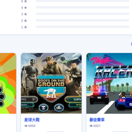
5 ★
4 ★
3 ★
2 ★
1 ★
星球大戰
暴徒賽車
👁 6958
👁 6927