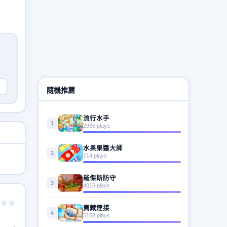
隨機推薦
流行水手
1
2935 plays
水果果醬大師
2
714 plays
羅傑斯防守
3
4015 plays
★★
寶藏連接
4
5158 plays