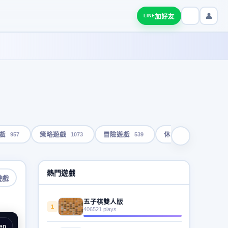
👤
加好友
LINE
957
1073
539
1792
戲
策略遊戲
冒險遊戲
休閒遊戲
熱門遊戲
遊戲
五子棋雙人版
1
406521 plays
en