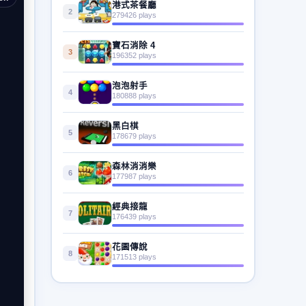
港式茶餐廳
2
279426 plays
寶石消除 4
3
196352 plays
泡泡射手
4
180888 plays
黑白棋
5
178679 plays
森林消消樂
6
177987 plays
經典接龍
7
176439 plays
花園傳說
8
171513 plays