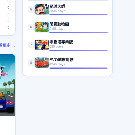
0
足球大師
0
5
3838 plays
0
0
閑置動物園
6
0
2186 plays
堆疊塔專業版
7
看更多 →
550 plays
EVO城市駕駛
8
4246 plays