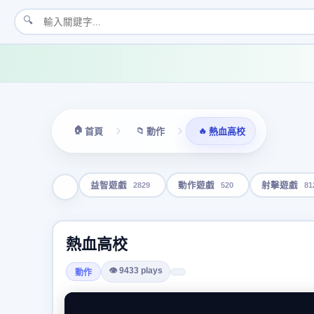
🔍
🏠
📁
🔥
首頁
動作
熱血高校
2829
520
81
益智遊戲
動作遊戲
射擊遊戲
熱血高校
👁 9433 plays
動作