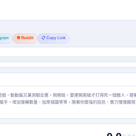
egram
👽 Reddit
📋 Copy Link
的遊戲，動動腦又兼測驗反應。剛開始，要連開兩槍才打得死一個敵人，隨
槍手，增加彈藥數量，加厚城牆等等。隨著你堅強的抵抗，實力慢慢顯現
★★★