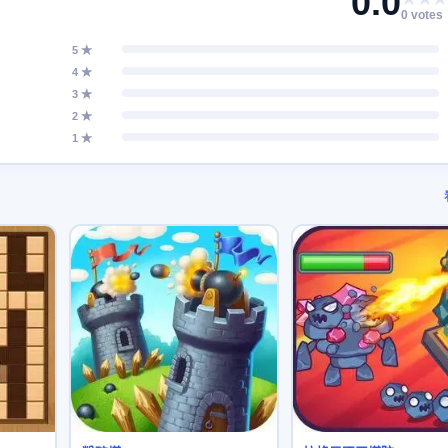
0.0
0 votes
5 ★
4 ★
3 ★
2 ★
1 ★