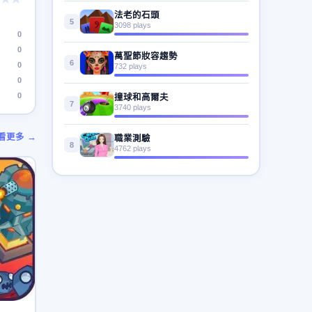
法老的石頭
5
3098 plays
0
0
萬聖節妝容趨勢
6
0
732 plays
0
0
撞球和高爾夫
7
3740 plays
看更多 →
職業測驗
8
4762 plays