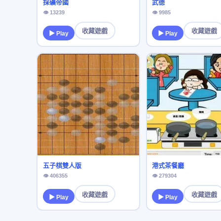
採礦帝國
武德
👁 13239
👁 9985
收藏遊戲
收藏遊戲
▶ Play
▶ Play
五子棋雙人版
港式茶餐廳
👁 406355
👁 279304
收藏遊戲
收藏遊戲
▶ Play
▶ Play