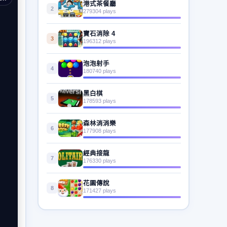
港式茶餐廳
2
279304 plays
寶石消除 4
3
196312 plays
泡泡射手
4
180740 plays
黑白棋
5
178593 plays
森林消消樂
6
177908 plays
經典接龍
7
176330 plays
花園傳說
8
171427 plays