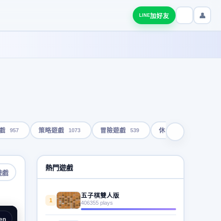
👤
加好友
LINE
957
1073
539
1791
戲
策略遊戲
冒險遊戲
休閒遊戲
熱門遊戲
遊戲
五子棋雙人版
1
406355 plays
en