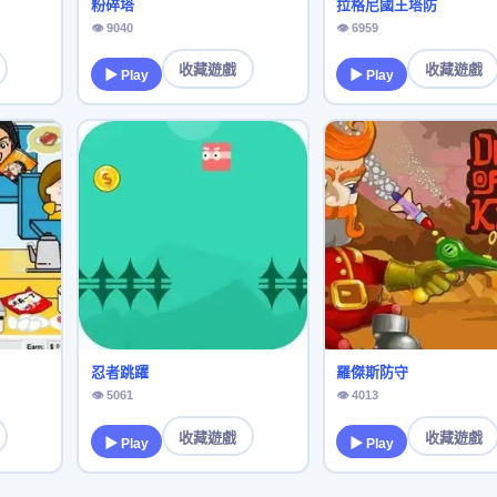
粉碎塔
拉格尼國王塔防
👁 9040
👁 6959
收藏遊戲
收藏遊戲
▶ Play
▶ Play
忍者跳躍
羅傑斯防守
👁 5061
👁 4013
收藏遊戲
收藏遊戲
▶ Play
▶ Play