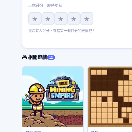
玩家評分 · 即時更新
★
★
★
★
★
還沒有人評分，來當第一個打分的玩家吧！
🎮 相關遊戲
12