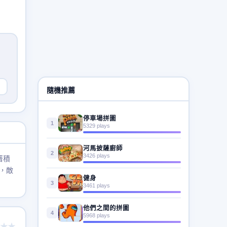
隨機推薦
停車場拼圖
1
5329 plays
河馬披薩廚師
2
3426 plays
著積
，敵
健身
3
3461 plays
他們之間的拼圖
4
5968 plays
★★