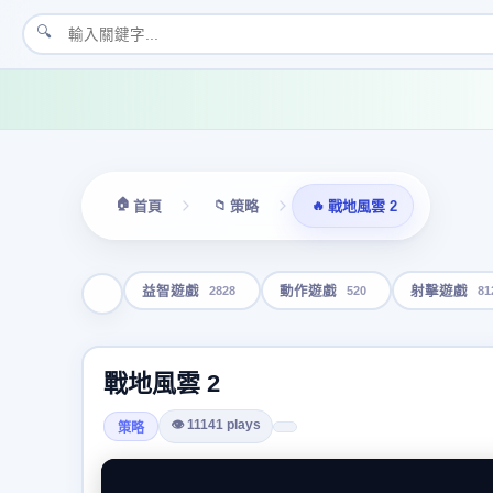
🔍
🏠
📁
🔥
首頁
策略
戰地風雲 2
2828
520
81
益智遊戲
動作遊戲
射擊遊戲
戰地風雲 2
👁 11141 plays
策略