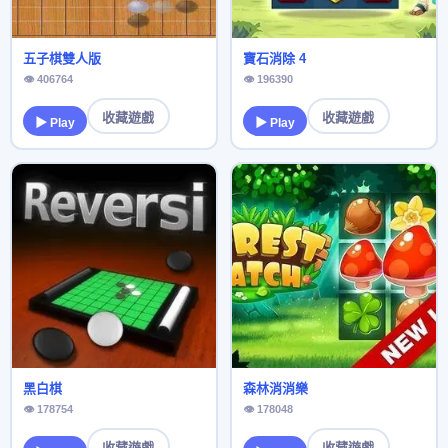
五子棋雙人版
寶石消除 4
👁 406764
👁 196390
收藏遊戲
收藏遊戲
▶ Play
▶ Play
黑白棋
森林消消樂
👁 178754
👁 178048
收藏遊戲
收藏遊戲