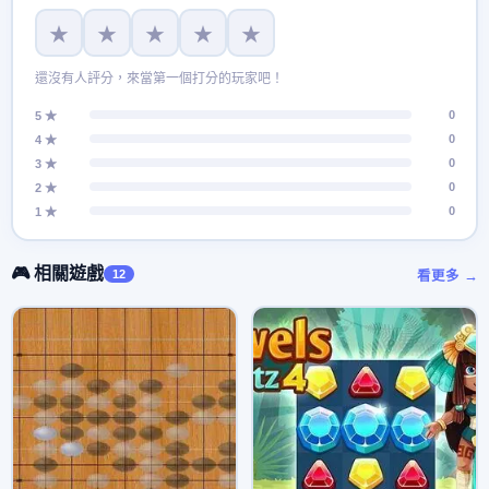
★
★
★
★
★
還沒有人評分，來當第一個打分的玩家吧！
0
5 ★
0
4 ★
0
3 ★
0
2 ★
0
1 ★
🎮 相關遊戲
12
看更多 →