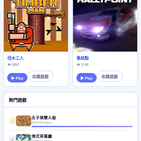
伐木工人
集結點
👁 2852
👁 2748
收藏遊戲
收藏遊戲
▶ Play
▶ Play
熱門遊戲
五子棋雙人版
1
406764 plays
港式茶餐廳
2
279512 plays