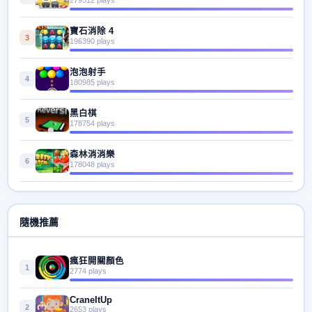
寶石消除 4
3
196390 plays
泡泡射手
4
180985 plays
黑白棋
5
178754 plays
森林消消樂
6
178048 plays
隨機推薦
瘋狂開關顏色
1
2774 plays
CraneItUp
2
2653 plays