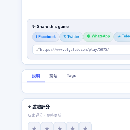
✨ Share this game
🟢 WhatsApp
✈️ Tel
f Facebook
𝕏 Twitter
🔗
https://www.olgclub.com/play/5075/
Tags
說明
玩法
⭐ 遊戲評分
玩家評分 · 即時更新
★
★
★
★
★