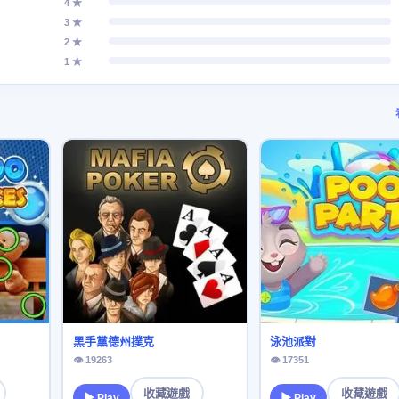
4 ★
3 ★
2 ★
1 ★
黑手黨德州撲克
泳池派對
👁 19263
👁 17351
收藏遊戲
收藏遊戲
▶ Play
▶ Play