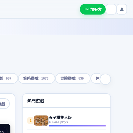
👤
加好友
LINE
957
1073
539
1792
戲
策略遊戲
冒險遊戲
休閒遊戲
熱門遊戲
遊戲
五子棋雙人版
1
406441 plays
en