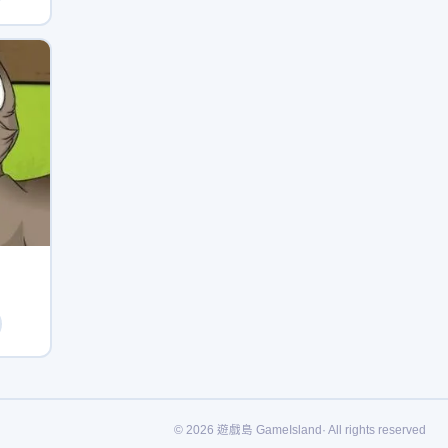
© 2026 遊戲島 GameIsland· All rights reserved