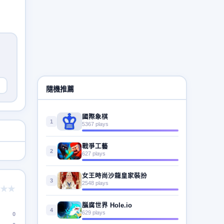
隨機推薦
國際象棋
1
5367 plays
戰爭工藝
2
627 plays
女王時尚沙龍皇家裝扮
3
2548 plays
★★
腦腐世界 Hole.io
4
629 plays
0