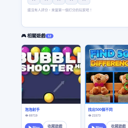
還沒有人評分，來當第一個打分的玩家吧！
🎮 相關遊戲
12
泡泡射手
找出500個不同
👁 69719
👁 21573
收藏遊戲
收藏遊戲
▶ Play
▶ Play