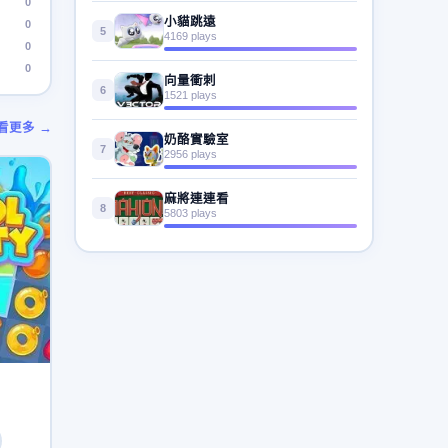
0
小貓跳遠
0
5
4169 plays
0
0
向量衝刺
6
1521 plays
看更多 →
奶酪實驗室
7
2956 plays
麻將連連看
8
5803 plays