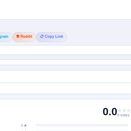
egram
👽 Reddit
📋 Copy Link
0.0
★★★
0 votes
5 ★