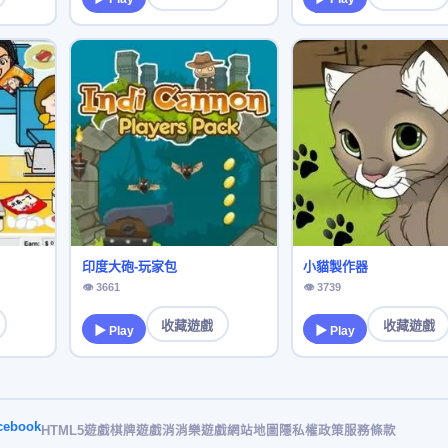
印度大砲-玩家包
小貓製作器
👁 3661
👁 3739
收藏遊戲
收藏遊戲
▶ Play
▶ Play
cebook
HTML5遊戲
棋牌遊戲
消消樂遊戲
網站地圖
隱私權政策
服務條款