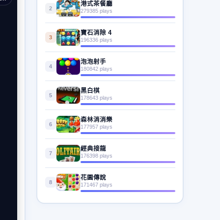
港式茶餐廳
2
279385 plays
寶石消除 4
3
196336 plays
泡泡射手
4
180842 plays
黑白棋
5
178643 plays
森林消消樂
6
177957 plays
經典接龍
7
176398 plays
花園傳說
8
171467 plays