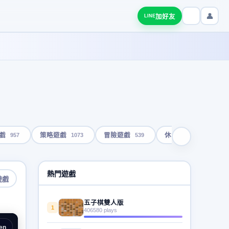
👤
加好友
LINE
957
1073
539
1793
戲
策略遊戲
冒險遊戲
休閒遊戲
熱門遊戲
遊戲
五子棋雙人版
1
406580 plays
en