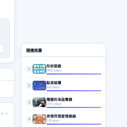
隨機推薦
形狀遊戲
1
3802 plays
黏液跳躍
2
620 plays
隱藏的海盜寶藏
3
2870 plays
★★
表情符號愛情連線
4
738 plays