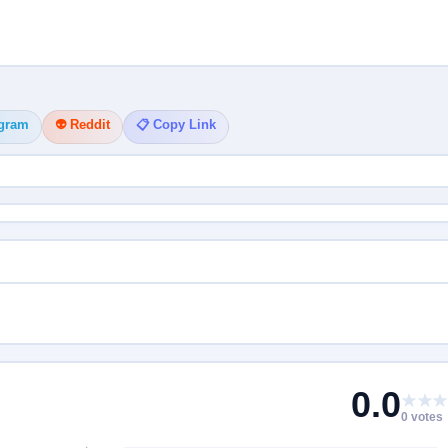
egram
👽 Reddit
📋 Copy Link
0.0
★★★
0 votes