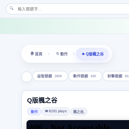
🔍
🏠
📁
🔥
首頁
動作
Q版楓之谷
2829
520
81
益智遊戲
動作遊戲
射擊遊戲
Q版楓之谷
👁 8191 plays
動作
楓之谷,