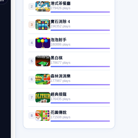
港式茶餐廳
2
279426 plays
寶石消除 4
3
196352 plays
泡泡射手
4
180886 plays
黑白棋
5
178677 plays
森林消消樂
6
177987 plays
經典接龍
7
176435 plays
花園傳說
8
171508 plays