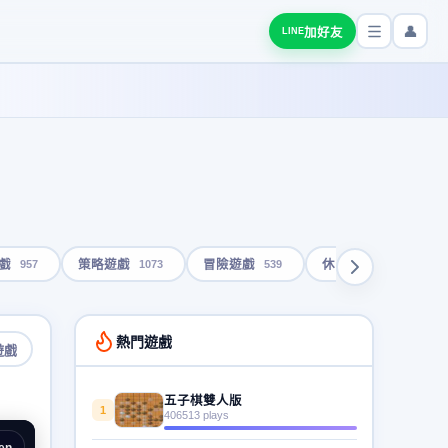
👤
加好友
LINE
957
1073
539
1792
戲
策略遊戲
冒險遊戲
休閒遊戲
熱門遊戲
遊戲
五子棋雙人版
1
406513 plays
en