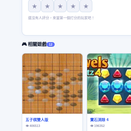
★
★
★
★
★
還沒有人評分，來當第一個打分的玩家吧！
🎮 相關遊戲
12
五子棋雙人版
寶石消除 4
👁 406513
👁 196352