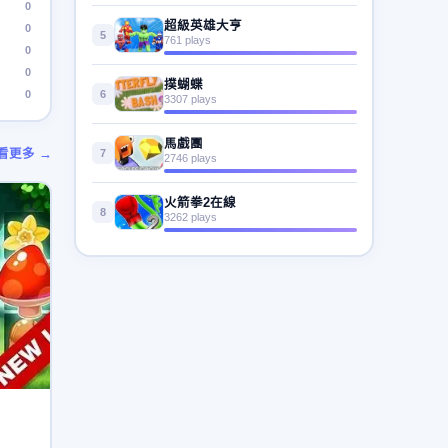
0
超級英雄大亨
0
5
761 plays
0
0
撲蝴蝶
0
6
3307 plays
馬戲團
看更多 →
7
2746 plays
火箭拳2在線
8
3262 plays