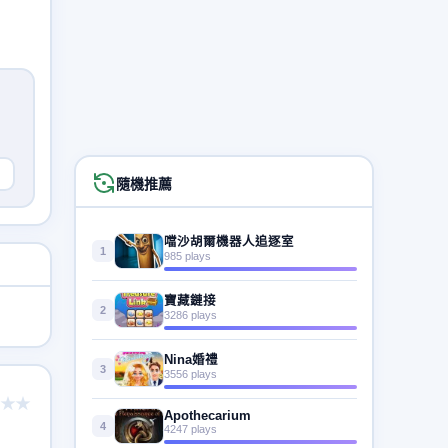
隨機推薦
噹沙胡爾機器人追逐室
1
985 plays
寶藏鏈接
2
3286 plays
Nina婚禮
3
3556 plays
★★
Apothecarium
4
4247 plays