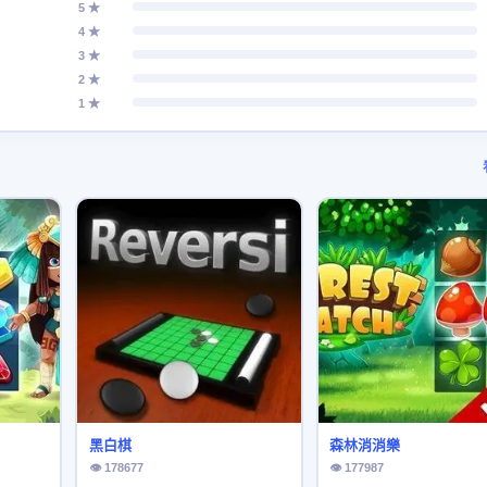
5 ★
4 ★
3 ★
2 ★
1 ★
黑白棋
森林消消樂
👁 178677
👁 177987