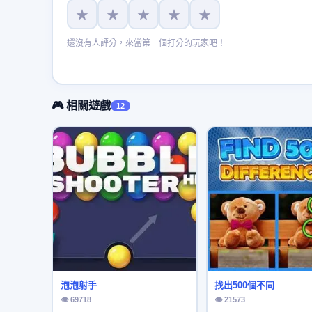
★
★
★
★
★
還沒有人評分，來當第一個打分的玩家吧！
🎮 相關遊戲
12
泡泡射手
找出500個不同
👁 69718
👁 21573