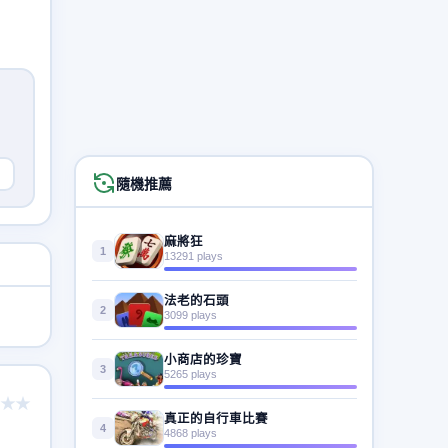
隨機推薦
麻將狂
1
13291 plays
法老的石頭
2
3099 plays
小商店的珍寶
3
5265 plays
★★
真正的自行車比賽
4
4868 plays