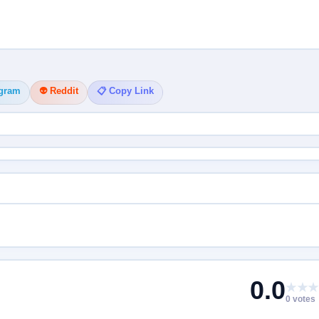
egram
👽 Reddit
📋 Copy Link
0.0
★★★
0 votes