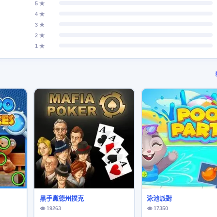
5 ★
4 ★
3 ★
2 ★
1 ★
黑手黨德州撲克
泳池派對
👁 19263
👁 17350