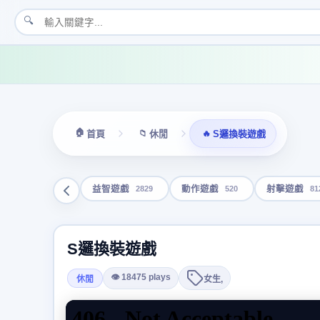
🔍
🏠
📁
🔥
首頁
休閒
S邏換裝遊戲
2829
520
81
益智遊戲
動作遊戲
射擊遊戲
S邏換裝遊戲
👁 18475 plays
休閒
女生,