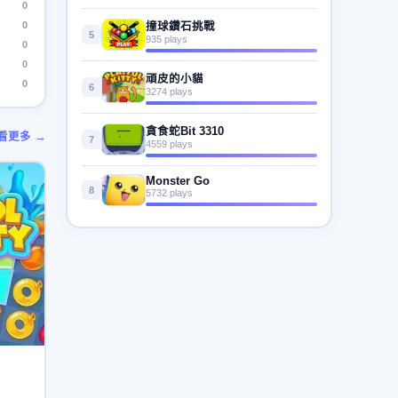
0
0
撞球鑽石挑戰
5
935 plays
0
0
頑皮的小貓
0
6
3274 plays
貪食蛇Bit 3310
看更多 →
7
4559 plays
Monster Go
8
5732 plays