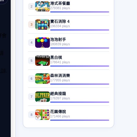
港式茶餐廳
2
279381 plays
寶石消除 4
3
196334 plays
泡泡射手
4
180839 plays
黑白棋
5
178641 plays
森林消消樂
6
177955 plays
經典接龍
7
176397 plays
花園傳說
8
171466 plays