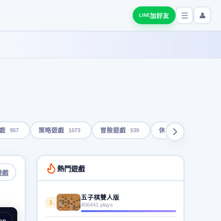
👤
加好友
LINE
957
1073
539
1792
戲
策略遊戲
冒險遊戲
休閒遊戲
熱門遊戲
遊戲
五子棋雙人版
1
406441 plays
en