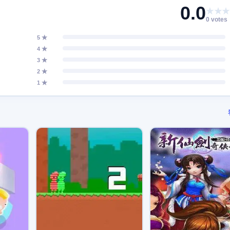
0.0
★★★
0 votes
5 ★
4 ★
3 ★
2 ★
1 ★