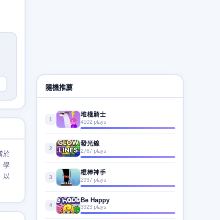
隨機推薦
堆棧騎士
1
4102 plays
發光線
2
2767 plays
當於
，學
棍棒神手
，以
3
2937 plays
Be Happy
4
3923 plays