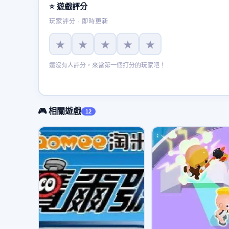
⭐ 遊戲評分
玩家評分 · 即時更新
★
★
★
★
★
還沒有人評分，來當第一個打分的玩家吧！
🎮 相關遊戲
12