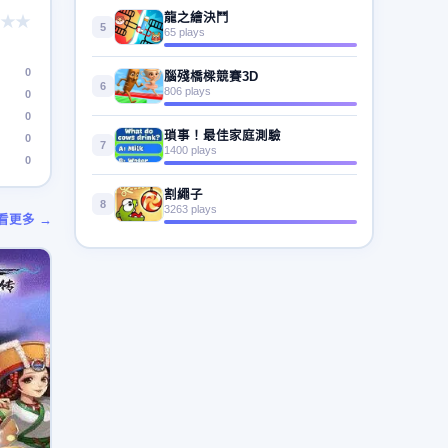
龍之繪決鬥
★★
5
65 plays
0
腦殘橋樑競賽3D
6
806 plays
0
0
瑣事！最佳家庭測驗
0
7
1400 plays
0
割繩子
8
3263 plays
看更多 →