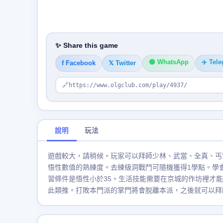
✨ Share this game
🟢 WhatsApp
✈️ Tel
f Facebook
𝕏 Twitter
🔗
https://www.olgclub.com/play/4937/
說明
玩法
遊戲較大，請稍候。玩家可以拜師少林、武當、全真、丐
悟性數值的熟練度。去練級洞戰鬥可隨機獲得1學點。學
習條件是悟性小於35。生活技能需要在京城的作坊裡才能
此類推。打敗本門派的掌門將會脫離本派，之後就可以拜