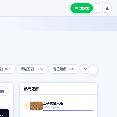
👤
加好友
LINE
957
1073
539
1793
戲
策略遊戲
冒險遊戲
休閒遊戲
熱門遊戲
遊戲
五子棋雙人版
1
406544 plays
en