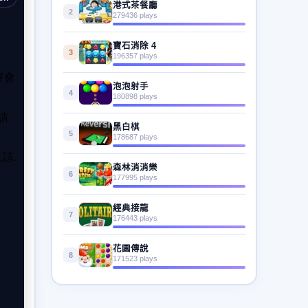
港式茶餐廳
2
279436 plays
寶石消除 4
3
196357 plays
泡泡射手
4
180898 plays
黑白棋
5
178687 plays
森林消消樂
6
177995 plays
經典接龍
7
176443 plays
花園傳說
8
171523 plays