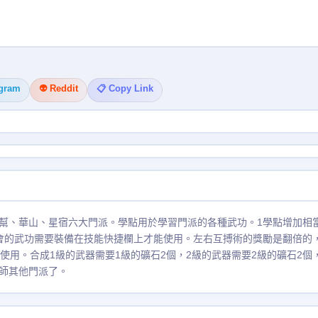
egram
👽 Reddit
📋 Copy Link
幫、華山、星宿六大門派。學點用於學習門派的各種武功。1學點增加相
會的武功需要裝備在技能快捷欄上才能使用。左右互搏術的獎勵是翻倍的
使用。合成1級的武器需要1級的礦石2個，2級的武器需要2級的礦石2個
師其他門派了。