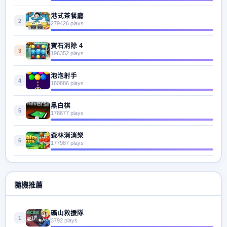
港式茶餐廳
2
279426 plays
寶石消除 4
3
196352 plays
泡泡射手
4
180886 plays
黑白棋
5
178677 plays
森林消消樂
6
177987 plays
隨機推薦
礦山救援隊
1
3792 plays