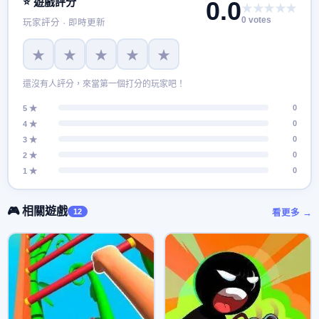
⭐ 遊戲評分
0.0
★★★★★
0 votes
玩家評分 · 即時更新
★
★
★
★
★
還沒有人評分，來當第一個打分的玩家吧！
0
5 ★
0
4 ★
0
3 ★
0
2 ★
0
1 ★
🎮 相關遊戲
12
看更多 →