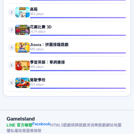
高鞋
2
962 plays
花園比賽 3D
3
6174 plays
Jixora：拼圖接龍遊戲
4
685 plays
學習英語：單詞連接
5
966 plays
駕駛學校
6
815 plays
GameIsland
Facebook
LINE 官方帳號
HTML5遊戲
棋牌遊戲
消消樂遊戲
網站地圖
隱私權政策
服務條款