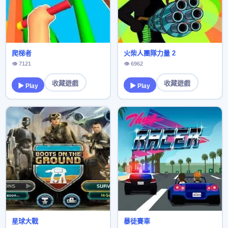
爬梯者
火柴人團隊力量 2
👁 7121
👁 6962
收藏遊戲
收藏遊戲
▶ Play
▶ Play
星球大戰
暴徒賽車