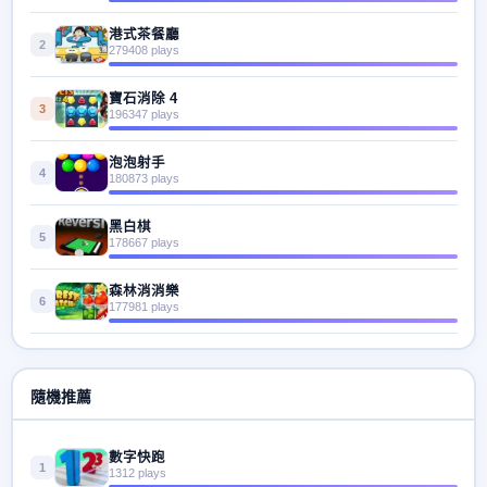
港式茶餐廳
2
279408 plays
寶石消除 4
3
196347 plays
泡泡射手
4
180873 plays
黑白棋
5
178667 plays
森林消消樂
6
177981 plays
隨機推薦
數字快跑
1
1312 plays