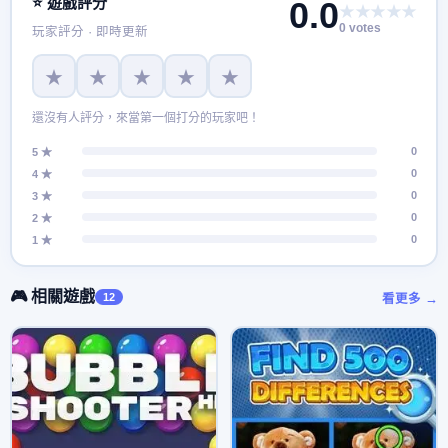
⭐ 遊戲評分
0.0
★★★★★
機的性能唷，在偷拍時要小心保鏢，被抓到３次可就輸了喔。
0 votes
玩家評分 · 即時更新
★
★
★
★
★
還沒有人評分，來當第一個打分的玩家吧！
0
5 ★
0
4 ★
0
3 ★
0
2 ★
0
1 ★
🎮 相關遊戲
12
看更多 →