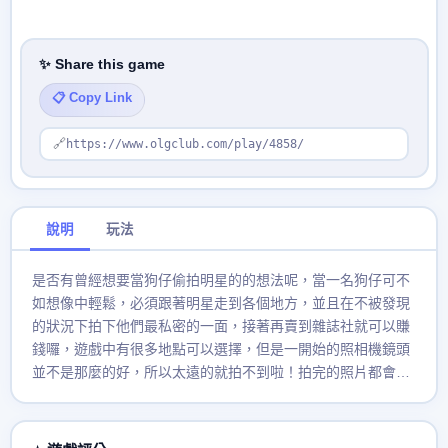
✨ Share this game
📋 Copy Link
🔗
https://www.olgclub.com/play/4858/
說明
玩法
是否有曾經想要當狗仔偷拍明星的的想法呢，當一名狗仔可不
如想像中輕鬆，必須跟著明星走到各個地方，並且在不被發現
的狀況下拍下他們最私密的一面，接著再賣到雜誌社就可以賺
錢囉，遊戲中有很多地點可以選擇，但是一開始的照相機鏡頭
並不是那麼的好，所以太遠的就拍不到啦！拍完的照片都會儲
存在相機記憶卡中記得要把拍失敗的照片刪掉，好的照片就可
以賣掉，賣照片賺到多一點錢的時候就可以到畫面中的
STORE 相機配件品店去買廣角鏡頭或是其他東西來提昇你相