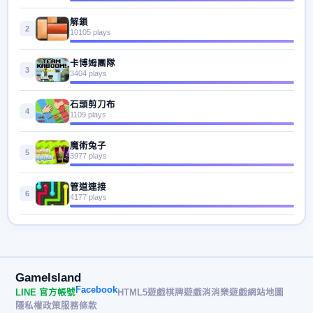
解鎖
2
10105 plays
卡博姆團隊
3
3404 plays
石頭剪刀布
4
1109 plays
魔術兔子
5
3977 plays
管道連接
6
4177 plays
GameIsland
Facebook
LINE 官方帳號
HTML5遊戲
棋牌遊戲
消消樂遊戲
網站地圖
隱私權政策
服務條款