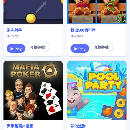
泡泡射手
找出500個不同
👁 69723
👁 21574
收藏遊戲
收藏遊戲
▶ Play
▶ Play
黑手黨德州撲克
泳池派對