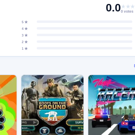
0.0
★★★
0 votes
5 ★
4 ★
3 ★
2 ★
1 ★