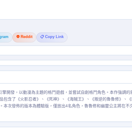
egram
👽 Reddit
📋 Copy Link
鬥引擎開發，以動漫為主題的格鬥遊戲，並嘗試自創格鬥角色。本作強調的
品包含了《火影忍者》、《死神》、《海賊王》、《叛逆的魯魯修》、《
。本次發佈的版本為體驗版，僅放出4名角色，魯魯修和幽靈公主將在不