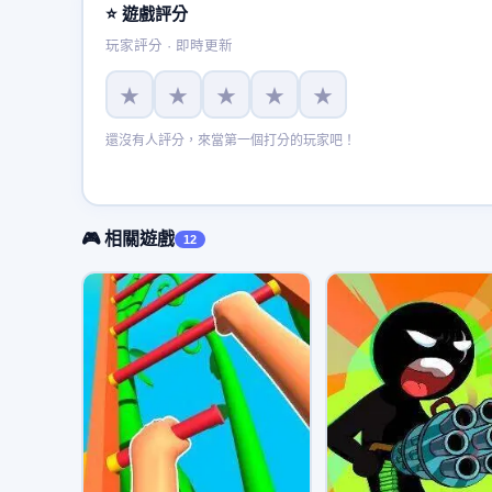
⭐ 遊戲評分
玩家評分 · 即時更新
★
★
★
★
★
還沒有人評分，來當第一個打分的玩家吧！
🎮 相關遊戲
12