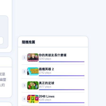
隨機推薦
你的男朋友長什麼樣
1
3243 plays
過橋英雄 2
2
2742 plays
就是
幽靈
真正的足球
久的
3
3677 plays
2048 Lines
4
4185 plays