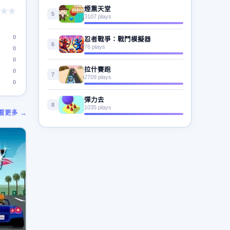
煙熏天堂
★★
5
3107 plays
0
忍者戰爭：戰鬥模擬器
6
76 plays
0
0
拉什賽跑
0
7
2709 plays
0
彈力去
8
1035 plays
看更多 →