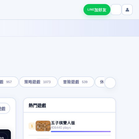
👤
加好友
LINE
957
1073
539
1792
戲
策略遊戲
冒險遊戲
休閒遊戲
熱門遊戲
遊戲
五子棋雙人版
1
406440 plays
en