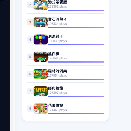
港式茶餐廳
2
279381 plays
寶石消除 4
3
196334 plays
泡泡射手
4
180839 plays
黑白棋
5
178641 plays
森林消消樂
6
177954 plays
經典接龍
7
176397 plays
花園傳說
8
171466 plays