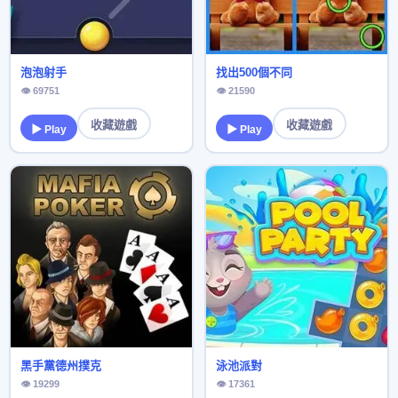
泡泡射手
找出500個不同
👁 69751
👁 21590
收藏遊戲
收藏遊戲
▶ Play
▶ Play
黑手黨德州撲克
泳池派對
👁 19299
👁 17361