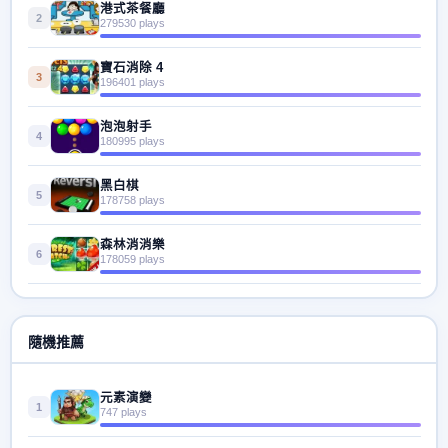
港式茶餐廳
2
279530 plays
寶石消除 4
3
196401 plays
泡泡射手
4
180995 plays
黑白棋
5
178758 plays
森林消消樂
6
178059 plays
隨機推薦
元素演變
1
747 plays