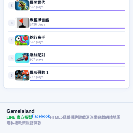
殭屍世代
2
542 plays
戰艦掃雷艦
3
2436 plays
蛇行高手
4
642 plays
螺絲配對
5
907 plays
異形殘骸 1
6
777 plays
GameIsland
Facebook
LINE 官方帳號
HTML5遊戲
棋牌遊戲
消消樂遊戲
網站地圖
隱私權政策
服務條款
© 2026 遊戲島 GameIsland· All rights reserved