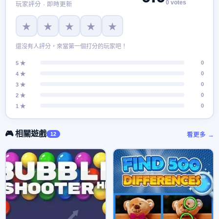
0 votes
玩家評分 · 即時更新
★
★
★
★
★
還沒有人評分，來當第一個打分的玩家吧！
0
5 ★
0
4 ★
0
3 ★
0
2 ★
0
1 ★
🎮 相關遊戲
12
看更多 →