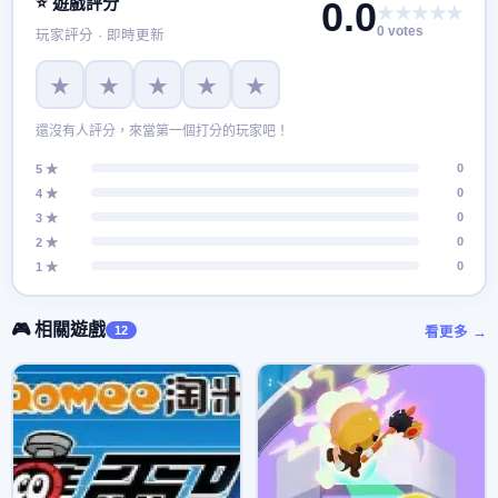
⭐ 遊戲評分
0.0
★★★★★
0 votes
玩家評分 · 即時更新
★
★
★
★
★
還沒有人評分，來當第一個打分的玩家吧！
0
5 ★
0
4 ★
0
3 ★
0
2 ★
0
1 ★
🎮 相關遊戲
12
看更多 →