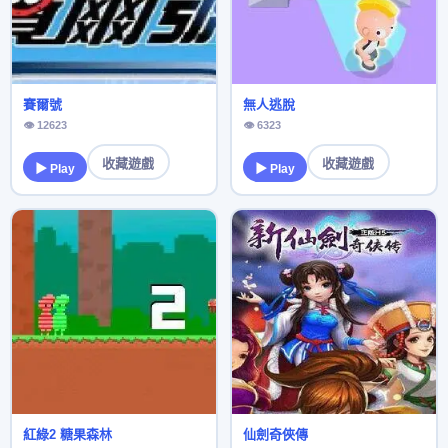
賽爾號
無人逃脫
👁 12623
👁 6323
收藏遊戲
收藏遊戲
▶ Play
▶ Play
紅綠2 糖果森林
仙劍奇俠傳