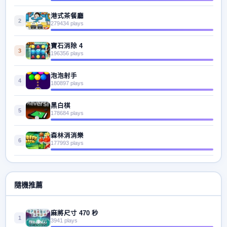
港式茶餐廳
2
279434 plays
寶石消除 4
3
196356 plays
泡泡射手
4
180897 plays
黑白棋
5
178684 plays
森林消消樂
6
177993 plays
隨機推薦
麻將尺寸 470 秒
1
3941 plays