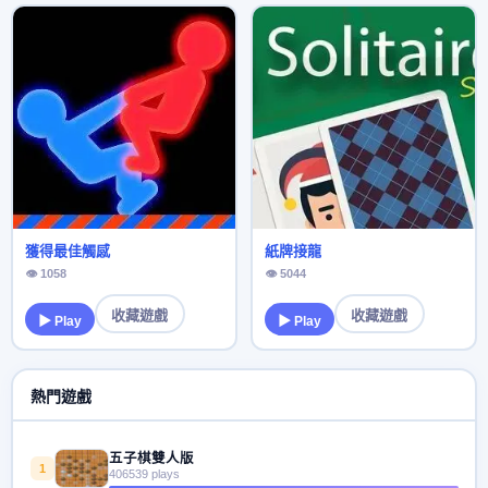
獲得最佳觸感
紙牌接龍
👁 1058
👁 5044
收藏遊戲
收藏遊戲
▶ Play
▶ Play
熱門遊戲
五子棋雙人版
1
406539 plays