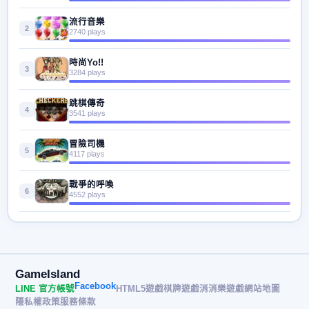
流行音樂
2
2740 plays
時尚Yo!!
3
3284 plays
跳棋傳奇
4
3541 plays
冒險司機
5
4117 plays
戰爭的呼喚
6
4552 plays
GameIsland
Facebook
LINE 官方帳號
HTML5遊戲
棋牌遊戲
消消樂遊戲
網站地圖
隱私權政策
服務條款