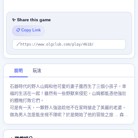
✨ Share this game
📋 Copy Link
🔗
https://www.olgclub.com/play/4618/
說明
玩法
石器時代的野人山姆和他可愛的妻子露西生了三個小孩子，幸
福的生活在一起！雖然有一些野獸來侵犯，山姆都能憑他強壯
的體魄打敗它們。
可是有一天，一夥野人強盜趁他不在家時搶走了美麗的老婆，
做為男人怎麼能坐視不理呢？於是開始了他的冒險之旅 ... 森
林、沼澤、湖泊，危險無處不在，你可以運用智慧幫他救出老
婆嗎？