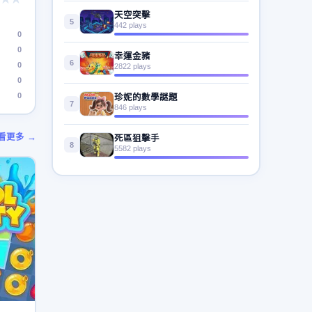
天空突擊
5
442 plays
0
0
幸運金豬
6
0
2822 plays
0
0
珍妮的數學謎題
7
846 plays
看更多 →
死區狙擊手
8
5582 plays