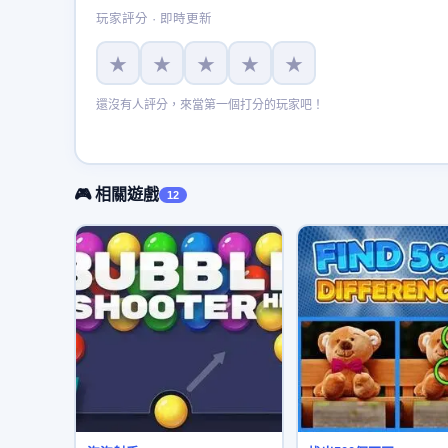
玩家評分 · 即時更新
★
★
★
★
★
還沒有人評分，來當第一個打分的玩家吧！
🎮 相關遊戲
12