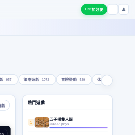
👤
加好友
LINE
957
1073
539
1792
戲
策略遊戲
冒險遊戲
休閒遊戲
熱門遊戲
遊戲
五子棋雙人版
1
406443 plays
en