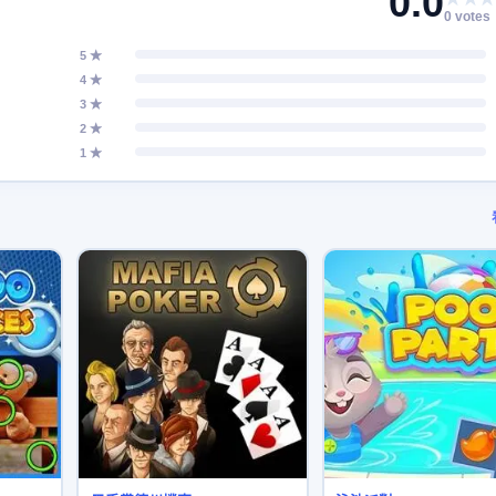
0.0
0 votes
5 ★
4 ★
3 ★
2 ★
1 ★