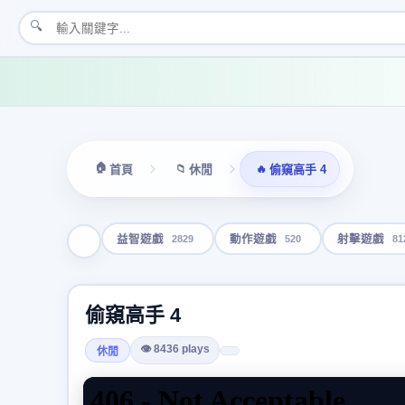
🔍
🏠
📁
🔥
首頁
休閒
偷窺高手 4
2829
520
81
益智遊戲
動作遊戲
射擊遊戲
偷窺高手 4
👁 8436 plays
休閒