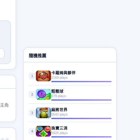
隨機推薦
卡羅姆與夥伴
1
2169 plays
粗糙球
2
679 plays
幫主角
麻將世界
3
5542 plays
珠寶三消
4
5926 plays
★★