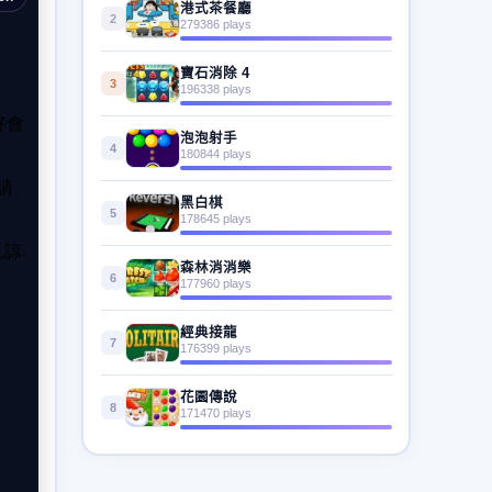
港式茶餐廳
2
279386 plays
寶石消除 4
3
196338 plays
泡泡射手
4
180844 plays
黑白棋
5
178645 plays
森林消消樂
6
177960 plays
經典接龍
7
176399 plays
花園傳說
8
171470 plays