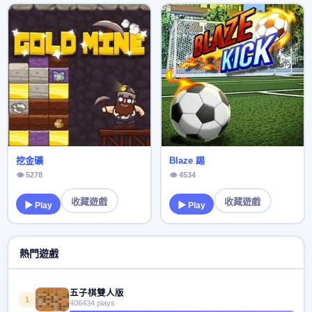
挖金礦
Blaze 踢
👁 5278
👁 4534
收藏遊戲
收藏遊戲
▶ Play
▶ Play
熱門遊戲
五子棋雙人版
1
406434 plays