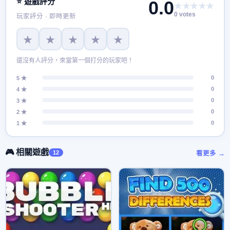
⭐ 遊戲評分
0.0
★★★★★
0 votes
玩家評分 · 即時更新
★
★
★
★
★
還沒有人評分，來當第一個打分的玩家吧！
0
5 ★
0
4 ★
0
3 ★
0
2 ★
0
1 ★
🎮 相關遊戲
12
看更多 →