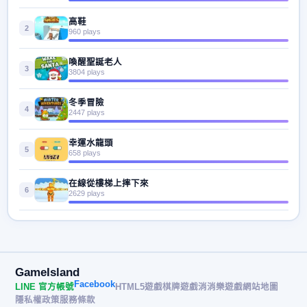
高鞋
2
960 plays
喚醒聖誕老人
3
3804 plays
冬季冒險
4
2447 plays
幸運水龍頭
5
658 plays
在線從樓梯上摔下來
6
2629 plays
GameIsland
Facebook
LINE 官方帳號
HTML5遊戲
棋牌遊戲
消消樂遊戲
網站地圖
隱私權政策
服務條款