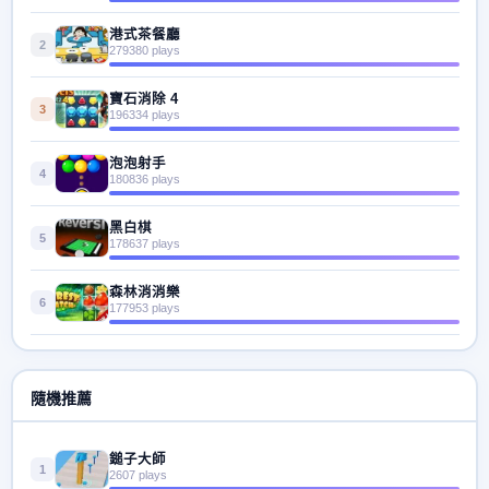
港式茶餐廳
2
279380 plays
寶石消除 4
3
196334 plays
泡泡射手
4
180836 plays
黑白棋
5
178637 plays
森林消消樂
6
177953 plays
隨機推薦
鎚子大師
1
2607 plays