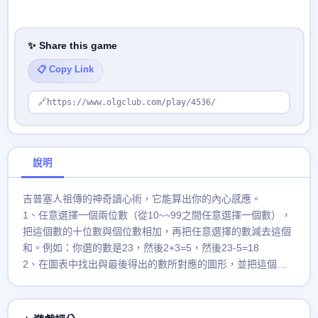
✨ Share this game
📋 Copy Link
🔗
https://www.olgclub.com/play/4536/
說明
吉普塞人祖傳的神奇讀心術，它能算出你的內心感應。
1、任意選擇一個兩位數（從10~~99之間任意選擇一個數），
把這個數的十位數與個位數相加，再把任意選擇的數減去這個
和。例如：你選的數是23，然後2+3=5，然後23-5=18
2、在圖表中找出與最後得出的數所對應的圖形，並把這個圖
型牢記心中，然後點水晶球。 妳會發現，水晶球所顯示出來的
圖形就是你剛剛心裡記下的那個圖形。