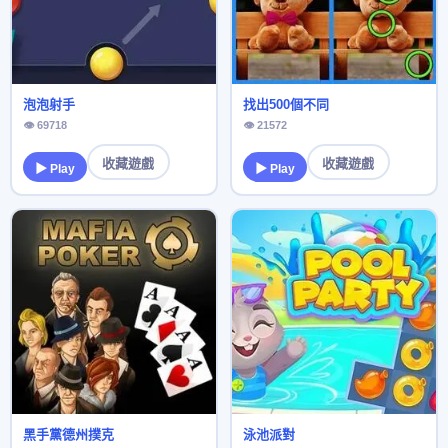
泡泡射手
找出500個不同
👁 69718
👁 21572
收藏遊戲
收藏遊戲
▶ Play
▶ Play
黑手黨德州撲克
泳池派對