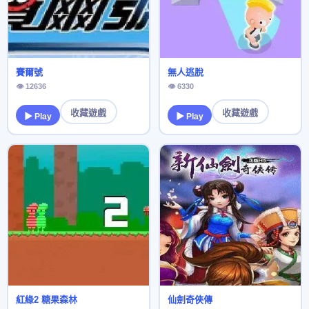
賽爾號
無人逃脫
👁 12636
👁 6330
收藏遊戲
收藏遊戲
▶ Play
▶ Play
紅綠2 糖果森林
仙劍奇俠傳