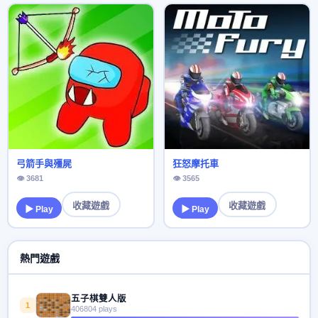
弓箭手與殭屍
狂怒摩托車
👁 3681
👁 3565
收藏遊戲
收藏遊戲
▶ Play
▶ Play
熱門遊戲
五子棋雙人版
1
406804 plays