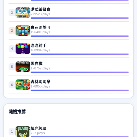
港式茶餐廳
2
279523 plays
寶石消除 4
3
196401 plays
泡泡射手
4
180994 plays
黑白棋
5
178757 plays
森林消消樂
6
178055 plays
隨機推薦
填充玻璃
1
727 plays