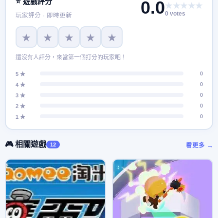
⭐ 遊戲評分
0.0
★★★★★
0 votes
玩家評分 · 即時更新
★
★
★
★
★
還沒有人評分，來當第一個打分的玩家吧！
0
5 ★
0
4 ★
0
3 ★
0
2 ★
0
1 ★
🎮 相關遊戲
12
看更多 →