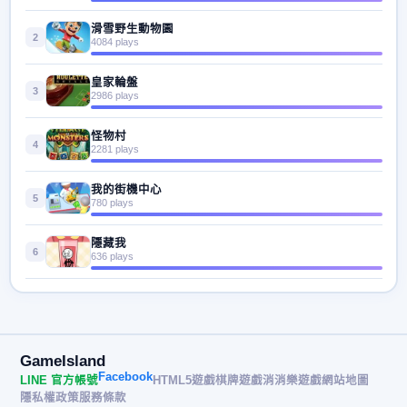
滑雪野生動物園
2
4084 plays
皇家輪盤
3
2986 plays
怪物村
4
2281 plays
我的街機中心
5
780 plays
隱藏我
6
636 plays
GameIsland
Facebook
LINE 官方帳號
HTML5遊戲
棋牌遊戲
消消樂遊戲
網站地圖
隱私權政策
服務條款