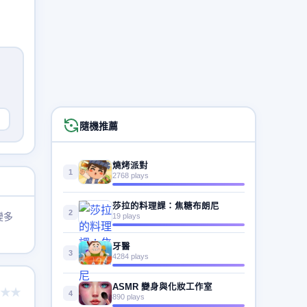
隨機推薦
燒烤派對
1
2768 plays
莎拉的料理課：焦糖布朗尼
2
變多
19 plays
牙醫
3
4284 plays
ASMR 變身與化妝工作室
★★
4
890 plays