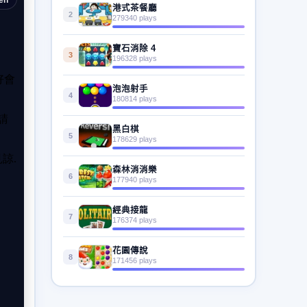
港式茶餐廳
2
279340 plays
寶石消除 4
3
196328 plays
泡泡射手
4
180814 plays
黑白棋
5
178629 plays
森林消消樂
6
177940 plays
經典接龍
7
176374 plays
花園傳說
8
171456 plays