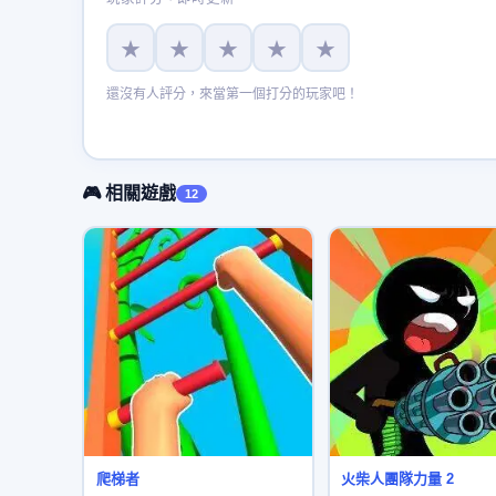
★
★
★
★
★
還沒有人評分，來當第一個打分的玩家吧！
🎮 相關遊戲
12
爬梯者
火柴人團隊力量 2