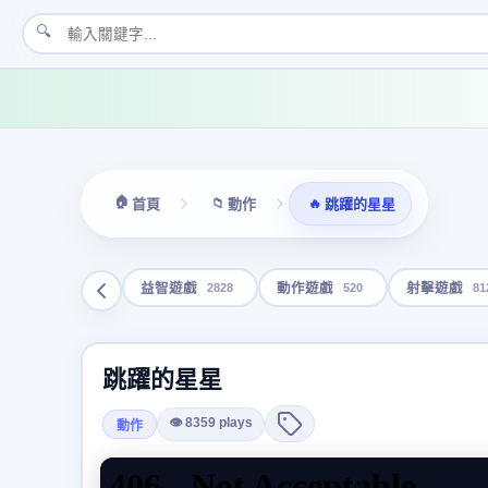
🔍
🏠
📁
🔥
首頁
動作
跳躍的星星
2828
520
81
益智遊戲
動作遊戲
射擊遊戲
跳躍的星星
👁 8359 plays
動作