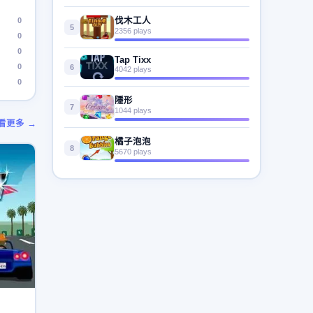
0
伐木工人
5
2356 plays
0
0
Tap Tixx
0
6
4042 plays
0
隱形
7
1044 plays
看更多 →
橘子泡泡
8
5670 plays