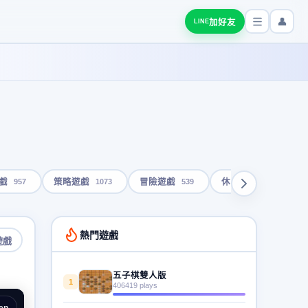
👤
加好友
LINE
957
1073
539
1791
戲
策略遊戲
冒險遊戲
休閒遊戲
熱門遊戲
遊戲
五子棋雙人版
1
406419 plays
en