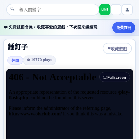
🔍
👤
LINE
❤️ 免費註冊會員，收藏喜愛的遊戲，下次回來繼續玩
免費註冊
錘釘子
❤
收藏遊戲
👁 19770 plays
休閒
⛶ Fullscreen