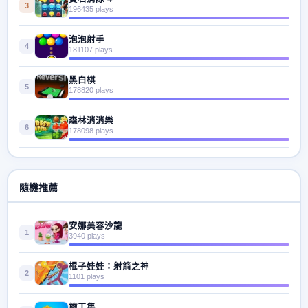
3
196435 plays
泡泡射手
4
181107 plays
黑白棋
5
178820 plays
森林消消樂
6
178098 plays
隨機推薦
安娜美容沙龍
1
3940 plays
棍子娃娃：射箭之神
2
1101 plays
施工集