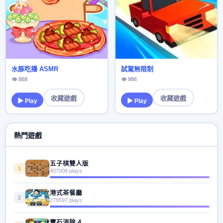
水豚吃播 ASMR
試駕無限制
👁 868
👁 986
收藏遊戲
收藏遊戲
▶ Play
▶ Play
熱門遊戲
五子棋雙人版
1
407008 plays
港式茶餐廳
2
279597 plays
寶石消除 4