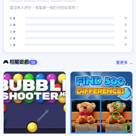
還沒有人評分，來當第一個打分的玩家吧！
0
5 ★
0
4 ★
0
3 ★
0
2 ★
0
1 ★
🎮 相關遊戲
12
看更多 →