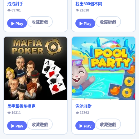
泡泡射手
找出500個不同
👁 69761
👁 21618
收藏遊戲
收藏遊戲
▶ Play
▶ Play
黑手黨德州撲克
泳池派對
👁 19311
👁 17363
收藏遊戲
收藏遊戲
▶ Play
▶ Play