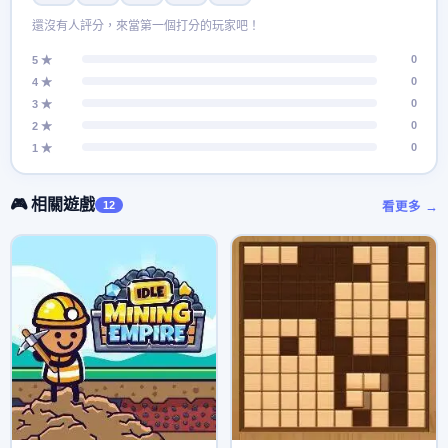
還沒有人評分，來當第一個打分的玩家吧！
0
5 ★
0
4 ★
0
3 ★
0
2 ★
0
1 ★
🎮 相關遊戲
12
看更多 →