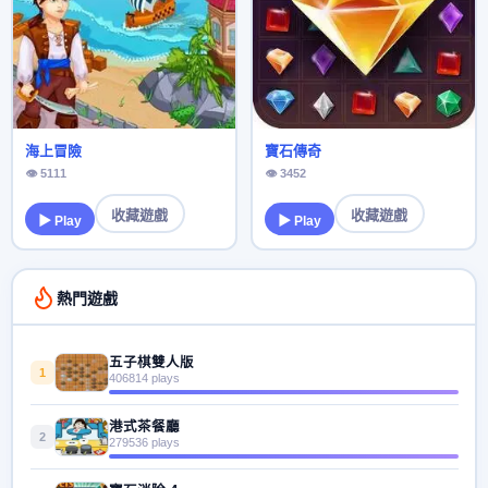
海上冒險
寶石傳奇
👁 5111
👁 3452
收藏遊戲
收藏遊戲
▶ Play
▶ Play
熱門遊戲
五子棋雙人版
1
406814 plays
港式茶餐廳
2
279536 plays