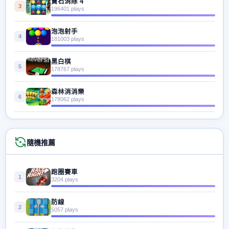
寶石消除 4
3
196401 plays
泡泡射手
4
181003 plays
黑白棋
5
178767 plays
森林消消樂
6
178062 plays
隨機推薦
跑圈賽車
1
3204 plays
防線
2
5057 plays