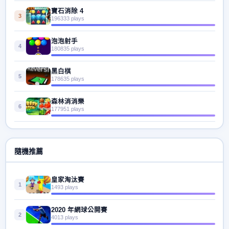
寶石消除 4
3
196333 plays
泡泡射手
4
180835 plays
黑白棋
5
178635 plays
森林消消樂
6
177951 plays
隨機推薦
皇家淘汰賽
1
1493 plays
2020 年網球公開賽
2
4013 plays