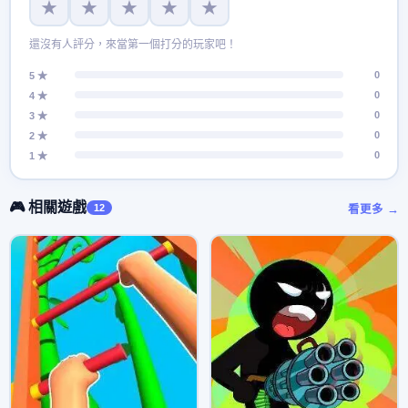
★
★
★
★
★
還沒有人評分，來當第一個打分的玩家吧！
0
5 ★
0
4 ★
0
3 ★
0
2 ★
0
1 ★
🎮 相關遊戲
12
看更多 →