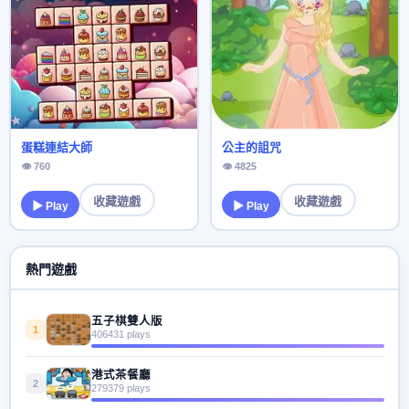
蛋糕連結大師
公主的詛咒
👁 760
👁 4825
收藏遊戲
收藏遊戲
▶ Play
▶ Play
熱門遊戲
五子棋雙人版
1
406431 plays
港式茶餐廳
2
279379 plays