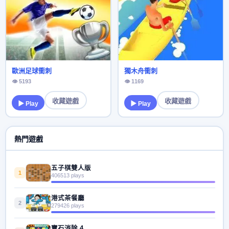
歐洲足球衝刺
獨木舟衝刺
👁 5193
👁 1169
收藏遊戲
收藏遊戲
▶ Play
▶ Play
熱門遊戲
五子棋雙人版
1
406513 plays
港式茶餐廳
2
279426 plays
寶石消除 4