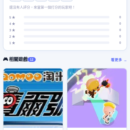
還沒有人評分，來當第一個打分的玩家吧！
0
5 ★
0
4 ★
0
3 ★
0
2 ★
0
1 ★
🎮 相關遊戲
12
看更多 →