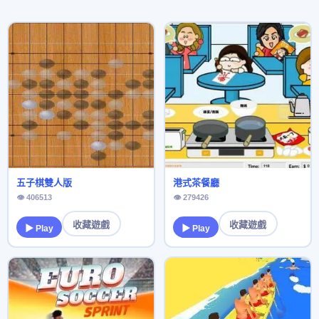
五子棋雙人版
港式茶餐廳
👁 406513
👁 279426
收藏遊戲
收藏遊戲
▶ Play
▶ Play