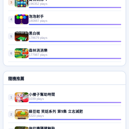
3
196352 plays
泡泡射手
4
180887 plays
黑白棋
5
178679 plays
森林消消樂
6
177987 plays
隨機推薦
小榛子幫助時間
1
1039 plays
綠豆蛙 笑話系列 第9集 立志減肥
2
5320 plays
拖拉機隱藏輪胎