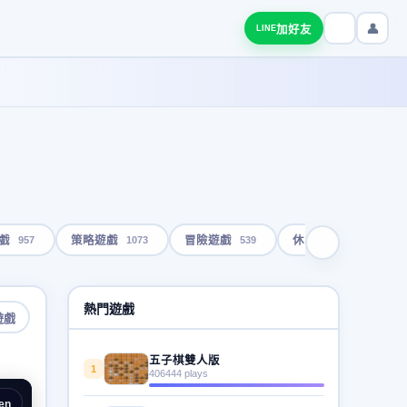
👤
加好友
LINE
957
1073
539
1792
戲
策略遊戲
冒險遊戲
休閒遊戲
熱門遊戲
遊戲
五子棋雙人版
1
406444 plays
en