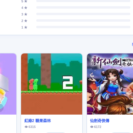
5 ★
4 ★
3 ★
2 ★
1 ★
紅綠2 糖果森林
仙劍奇俠傳
👁 6315
👁 6172