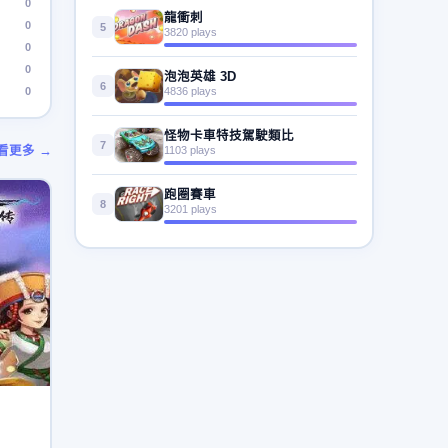
0
龍衝刺
0
5
3820 plays
0
0
泡泡英雄 3D
6
0
4836 plays
怪物卡車特技駕駛類比
7
看更多 →
1103 plays
跑圈賽車
8
3201 plays