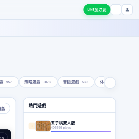
👤
加好友
LINE
957
1073
539
1793
戲
策略遊戲
冒險遊戲
休閒遊戲
熱門遊戲
遊戲
五子棋雙人版
1
406596 plays
en