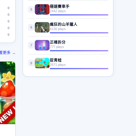
極速賽車手
0
5
2442 plays
0
0
瘋狂的山羊獵人
6
0
6130 plays
0
正確拆分
7
777 plays
看更多 →
捉青蛙
8
2571 plays