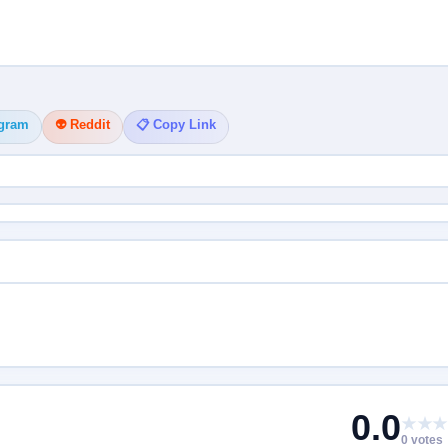
egram
👽 Reddit
📋 Copy Link
0.0
★★★
0 votes