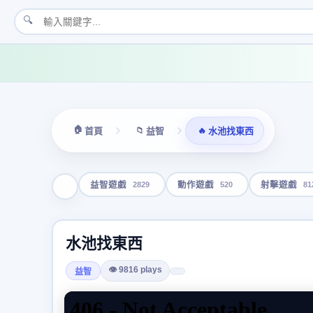
🔍
🏠
📁
🔥
首頁
益智
水池找東西
2829
520
81
益智遊戲
動作遊戲
射擊遊戲
水池找東西
👁 9816 plays
益智