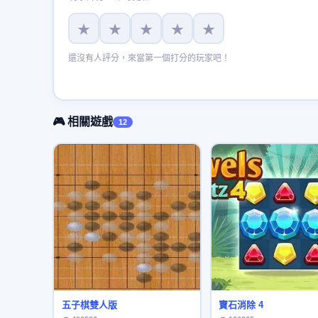
★
★
★
★
★
還沒有人評分，來當第一個打分的玩家吧！
🎮 相關遊戲
12
五子棋雙人版
寶石消除 4