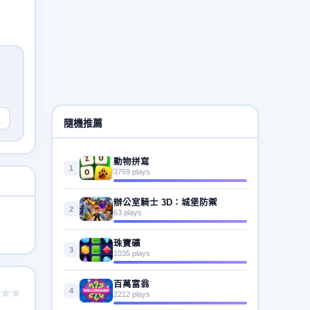
隨機推薦
動物拼寫
1
3769 plays
辦公室騎士 3D：城堡防禦
2
63 plays
珠寶礦
3
1035 plays
百萬富翁
4
★★
2212 plays