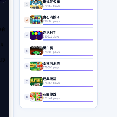
港式茶餐廳
2
279450 plays
寶石消除 4
3
196365 plays
泡泡射手
4
180911 plays
黑白棋
5
178700 plays
森林消消樂
6
178004 plays
經典接龍
7
176455 plays
花園傳說
8
171541 plays