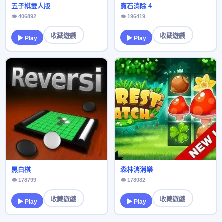
五子棋雙人版
寶石消除 4
👁 406892
👁 196419
收藏遊戲
收藏遊戲
▶ Play
▶ Play
黑白棋
森林消消樂
👁 178799
👁 178082
收藏遊戲
收藏遊戲
▶ Play
▶ Play