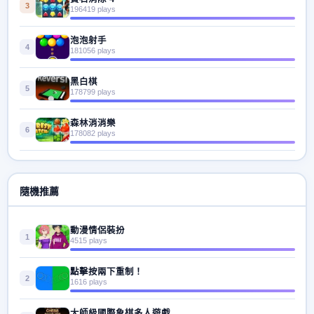
3
196419 plays
泡泡射手
4
181056 plays
黑白棋
5
178799 plays
森林消消樂
6
178082 plays
隨機推薦
動漫情侶裝扮
1
4515 plays
點擊按兩下重制！
2
1616 plays
大師級國際象棋多人遊戲