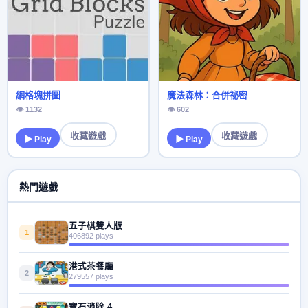
網格塊拼圖
魔法森林：合併祕密
👁 1132
👁 602
收藏遊戲
收藏遊戲
▶ Play
▶ Play
熱門遊戲
五子棋雙人版
1
406892 plays
港式茶餐廳
2
279557 plays
寶石消除 4