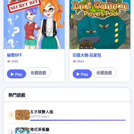
秘密BFF
印度大砲-玩家包
👁 3965
👁 3662
收藏遊戲
收藏遊戲
▶ Play
▶ Play
熱門遊戲
五子棋雙人版
1
406755 plays
港式茶餐廳
2
279510 plays