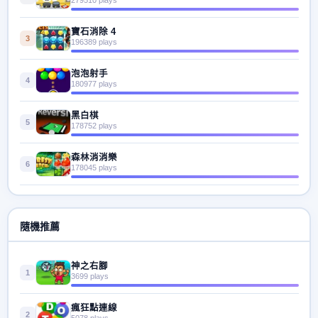
寶石消除 4
3
196389 plays
泡泡射手
4
180977 plays
黑白棋
5
178752 plays
森林消消樂
6
178045 plays
隨機推薦
神之右腳
1
3699 plays
瘋狂點連線
2