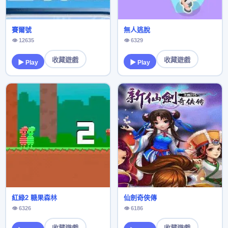
賽爾號
無人逃脫
👁 12635
👁 6329
收藏遊戲
收藏遊戲
▶ Play
▶ Play
紅綠2 糖果森林
仙劍奇俠傳
👁 6326
👁 6186
收藏遊戲
收藏遊戲