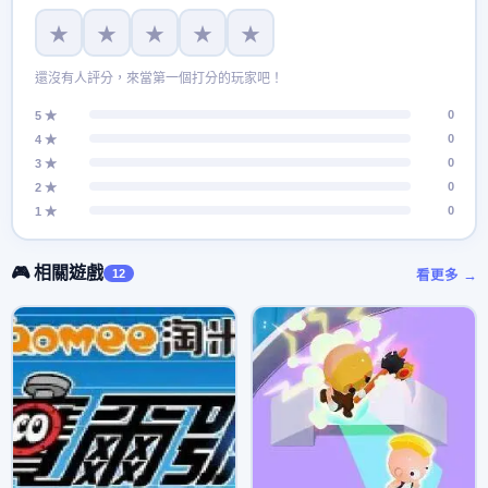
★
★
★
★
★
還沒有人評分，來當第一個打分的玩家吧！
0
5 ★
0
4 ★
0
3 ★
0
2 ★
0
1 ★
🎮 相關遊戲
12
看更多 →