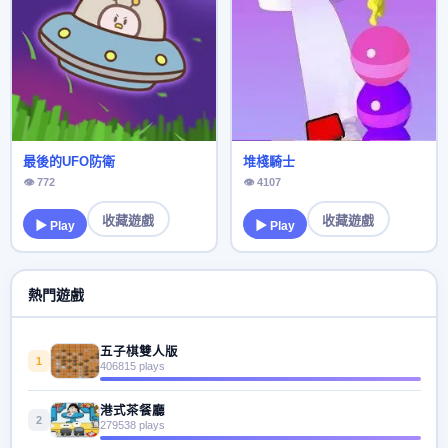
最後的UFO防衛
堆棧騎士
👁 772
👁 4107
收藏遊戲
收藏遊戲
▶ Play
▶ Play
熱門遊戲
五子棋雙人版
1
406815 plays
港式茶餐廳
2
279538 plays