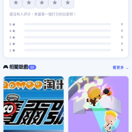
★
★
★
★
★
還沒有人評分，來當第一個打分的玩家吧！
0
5 ★
0
4 ★
0
3 ★
0
2 ★
0
1 ★
🎮 相關遊戲
12
看更多 →