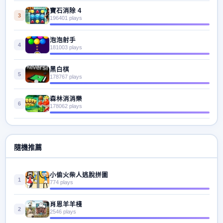
寶石消除 4
3
196401 plays
泡泡射手
4
181003 plays
黑白棋
5
178767 plays
森林消消樂
6
178062 plays
隨機推薦
小偷火柴人逃脫拼圖
1
774 plays
肖恩羊羊棧
2
2546 plays