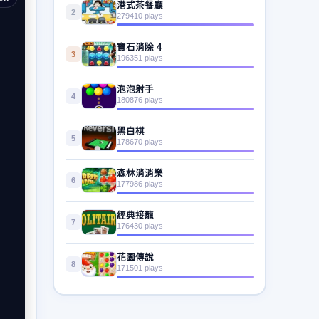
港式茶餐廳
2
279410 plays
寶石消除 4
3
196351 plays
泡泡射手
4
180876 plays
黑白棋
5
178670 plays
森林消消樂
6
177986 plays
經典接龍
7
176430 plays
花園傳說
8
171501 plays