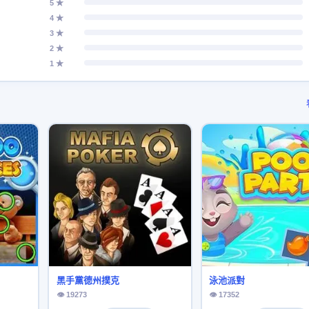
5 ★
4 ★
3 ★
2 ★
1 ★
黑手黨德州撲克
泳池派對
👁 19273
👁 17352