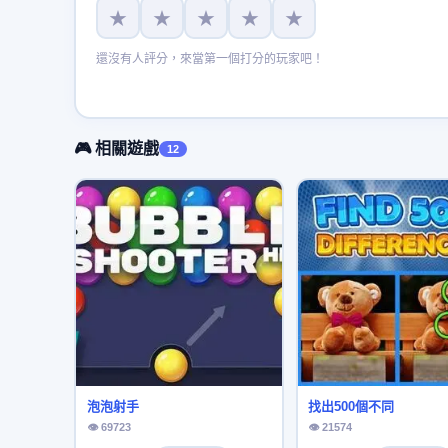
★
★
★
★
★
還沒有人評分，來當第一個打分的玩家吧！
🎮 相關遊戲
12
泡泡射手
找出500個不同
👁 69723
👁 21574