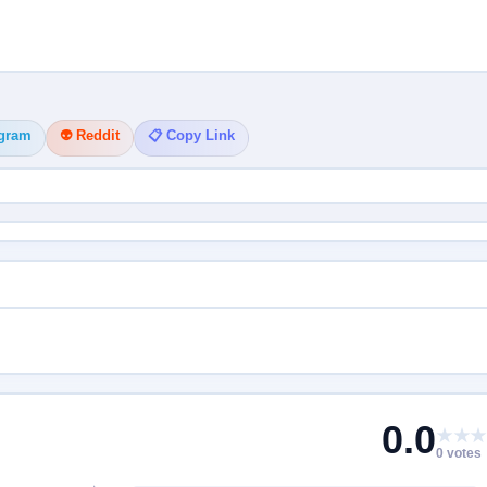
egram
👽 Reddit
📋 Copy Link
0.0
★★★
0 votes