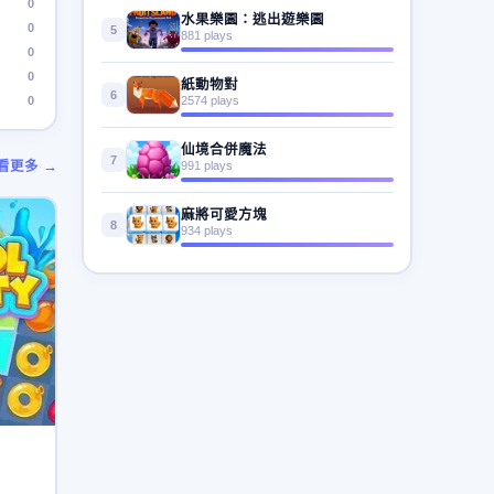
0
水果樂園：逃出遊樂園
0
5
881 plays
0
0
紙動物對
6
0
2574 plays
仙境合併魔法
7
看更多 →
991 plays
麻將可愛方塊
8
934 plays