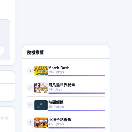
隨機推薦
Match Dash
1
2930 plays
阿凡達世界秘辛
2
744 plays
時間觸摸
3
2840 plays
★★
小猴子吃香蕉
4
4775 plays