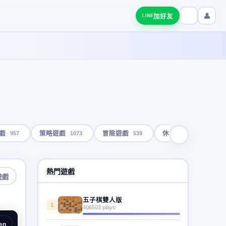
👤
加好友
LINE
957
1073
539
1792
戲
策略遊戲
冒險遊戲
休閒遊戲
熱門遊戲
遊戲
五子棋雙人版
1
406503 plays
en