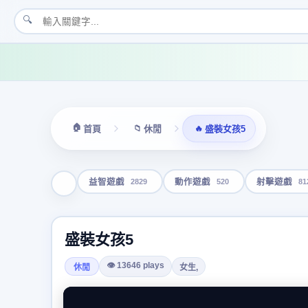
🔍
🏠
📁
🔥
首頁
休閒
盛裝女孩5
2829
520
81
益智遊戲
動作遊戲
射擊遊戲
盛裝女孩5
👁 13646 plays
休閒
女生,