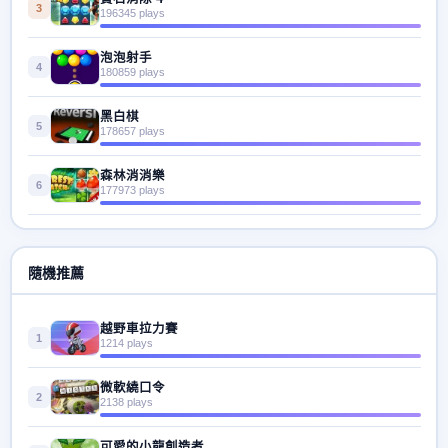
3
196345 plays
泡泡射手
4
180859 plays
黑白棋
5
178657 plays
森林消消樂
6
177973 plays
隨機推薦
越野車拉力賽
1
1214 plays
微軟繞口令
2
2138 plays
可愛的小龍創造者