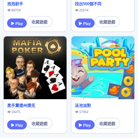
泡泡射手
找出500個不同
👁 69719
👁 21574
收藏遊戲
收藏遊戲
▶ Play
▶ Play
黑手黨德州撲克
泳池派對
👁 19271
👁 17352
收藏遊戲
收藏遊戲
▶ Play
▶ Play