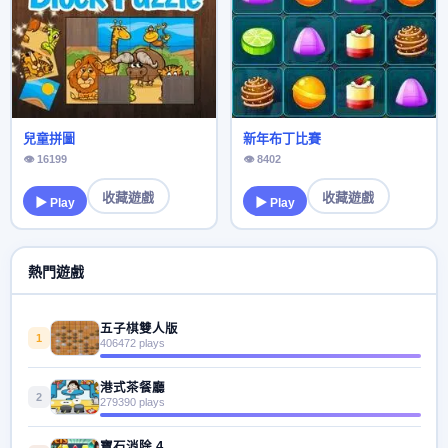
兒童拼圖
新年布丁比賽
👁 16199
👁 8402
收藏遊戲
收藏遊戲
▶ Play
▶ Play
熱門遊戲
五子棋雙人版
1
406472 plays
港式茶餐廳
2
279390 plays
寶石消除 4