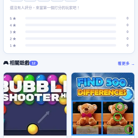
還沒有人評分，來當第一個打分的玩家吧！
0
5 ★
0
4 ★
0
3 ★
0
2 ★
0
1 ★
🎮 相關遊戲
12
看更多 →