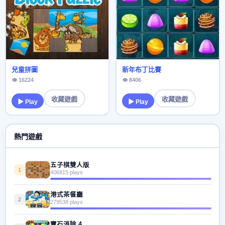
兒童拼圖
新年布丁比賽
👁 16224
👁 8406
收藏遊戲
收藏遊戲
▶ Play
▶ Play
熱門遊戲
五子棋雙人版
1
406815 plays
港式茶餐廳
2
279538 plays
寶石消除 4