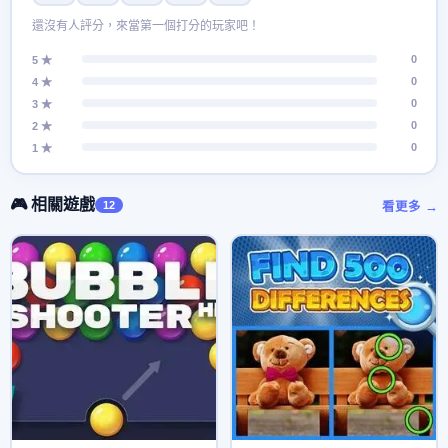
還沒有人評分，來當第一個打分的玩家吧！
0
5 ★
0
4 ★
0
3 ★
0
2 ★
0
1 ★
🎮 相關遊戲
12
看更多 →