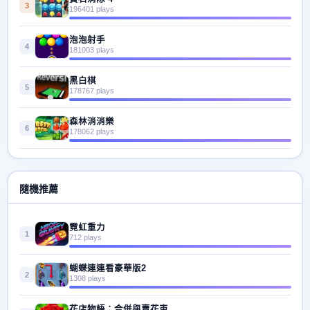
3
196401 plays
泡泡射手
4
181003 plays
黑白棋
5
178767 plays
森林消消樂
6
178062 plays
隨機推薦
霓虹重力
1
712 plays
蝴蝶連連看豪華版2
2
1308 plays
花店物語：合併與賣花束