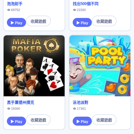
泡泡射手
找出500個不同
👁 69752
👁 21592
收藏遊戲
收藏遊戲
▶ Play
▶ Play
黑手黨德州撲克
泳池派對
👁 19300
👁 17361
收藏遊戲
收藏遊戲
▶ Play
▶ Play