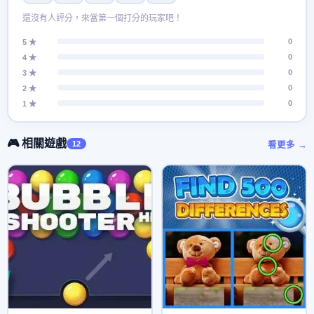
還沒有人評分，來當第一個打分的玩家吧！
0
5 ★
0
4 ★
0
3 ★
0
2 ★
0
1 ★
🎮 相關遊戲
12
看更多 →