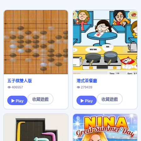
五子棋雙人版
港式茶餐廳
👁 406557
👁 279439
收藏遊戲
收藏遊戲
▶ Play
▶ Play