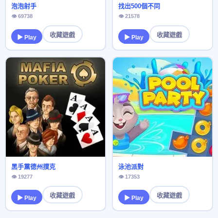
泡泡射手
找出500個不同
👁 69738
👁 21578
收藏遊戲
收藏遊戲
▶ Play
▶ Play
黑手黨德州撲克
泳池派對
👁 19277
👁 17353
收藏遊戲
收藏遊戲
▶ Play
▶ Play