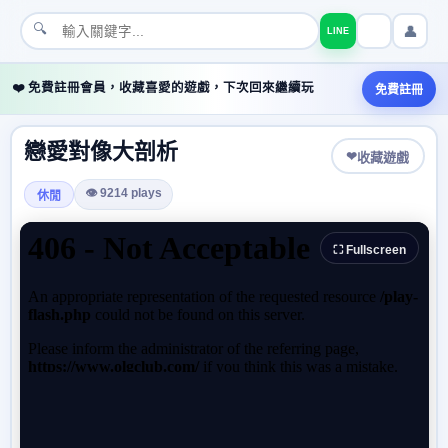
🔍
👤
LINE
❤️ 免費註冊會員，收藏喜愛的遊戲，下次回來繼續玩
免費註冊
戀愛對像大剖析
❤
收藏遊戲
👁 9214 plays
休閒
⛶ Fullscreen