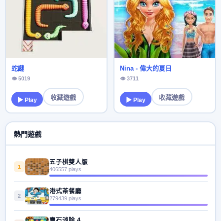
蛇謎
Nina - 偉大的夏日
👁 5019
👁 3711
收藏遊戲
收藏遊戲
▶ Play
▶ Play
熱門遊戲
五子棋雙人版
1
406557 plays
港式茶餐廳
2
279439 plays
寶石消除 4