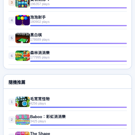
3
196357 plays
泡泡射手
4
180902 plays
黑白棋
5
178689 plays
森林消消樂
6
177995 plays
隨機推薦
毛茸茸怪物
1
4256 plays
Baboo：彩虹消消樂
2
3425 plays
The Shape