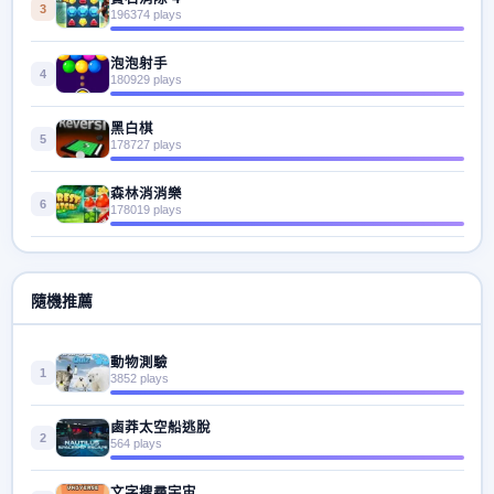
3
196374 plays
泡泡射手
4
180929 plays
黑白棋
5
178727 plays
森林消消樂
6
178019 plays
隨機推薦
動物測驗
1
3852 plays
鹵莽太空船逃脫
2
564 plays
文字搜尋宇宙