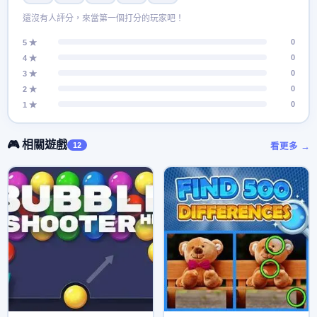
還沒有人評分，來當第一個打分的玩家吧！
0
5 ★
0
4 ★
0
3 ★
0
2 ★
0
1 ★
🎮 相關遊戲
12
看更多 →