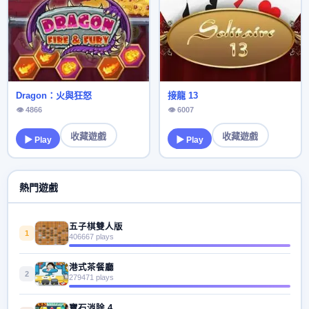
Dragon：火與狂怒
接龍 13
👁 4866
👁 6007
收藏遊戲
收藏遊戲
▶ Play
▶ Play
熱門遊戲
五子棋雙人版
1
406667 plays
港式茶餐廳
2
279471 plays
寶石消除 4