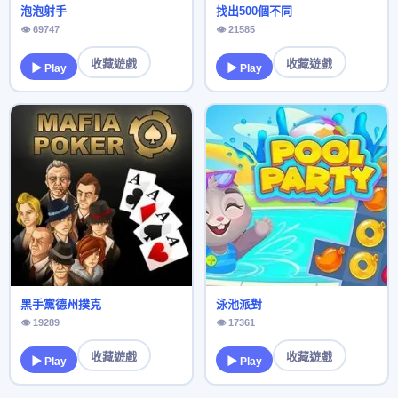
泡泡射手
找出500個不同
👁 69747
👁 21585
收藏遊戲
收藏遊戲
▶ Play
▶ Play
黑手黨德州撲克
泳池派對
👁 19289
👁 17361
收藏遊戲
收藏遊戲
▶ Play
▶ Play