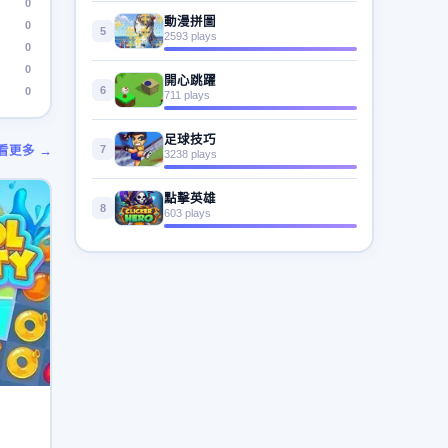
0
動漫拼圖
0
5
2593 plays
0
0
開心跳躍
6
0
711 plays
足球技巧
7
看更多 →
3238 plays
點擊英雄
8
603 plays