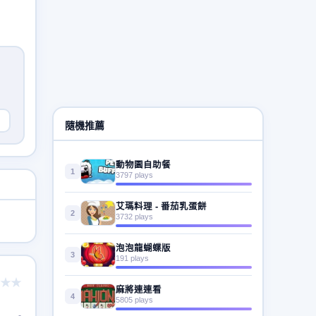
隨機推薦
動物園自助餐
1
3797 plays
艾瑪料理 - 番茄乳蛋餅
2
3732 plays
泡泡龍蝴蝶版
3
191 plays
★★
麻將連連看
4
5805 plays