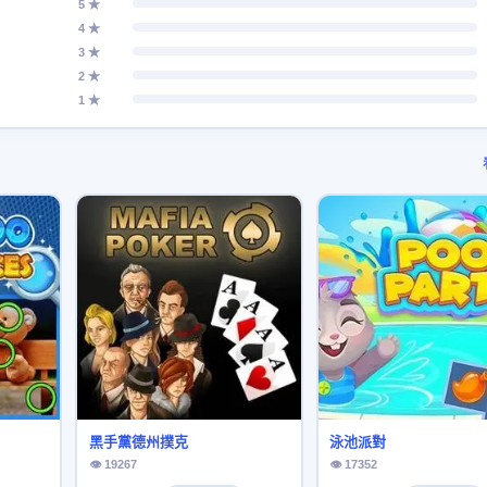
5 ★
4 ★
3 ★
2 ★
1 ★
黑手黨德州撲克
泳池派對
👁 19267
👁 17352