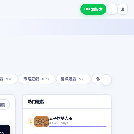
👤
加好友
LINE
957
1073
539
1792
戲
策略遊戲
冒險遊戲
休閒遊戲
熱門遊戲
遊戲
五子棋雙人版
1
406451 plays
en