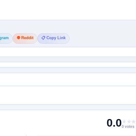
egram
👽 Reddit
📋 Copy Link
0.0
★★★
0 votes