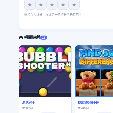
★
★
★
★
★
還沒有人評分，來當第一個打分的玩家吧！
🎮 相關遊戲
12
泡泡射手
找出500個不同
👁 69719
👁 21573