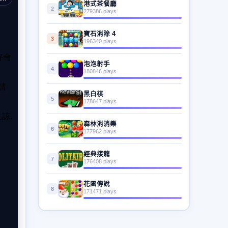
港式茶餐廳
2
279386 plays
寶石消除 4
3
196340 plays
泡泡射手
4
180846 plays
黑白棋
5
178647 plays
森林消消樂
6
177962 plays
經典接龍
7
176408 plays
花園傳說
8
171471 plays