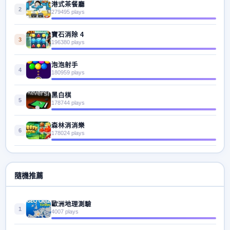
港式茶餐廳
2
279495 plays
寶石消除 4
3
196380 plays
泡泡射手
4
180959 plays
黑白棋
5
178744 plays
森林消消樂
6
178024 plays
隨機推薦
歐洲地理測驗
1
4007 plays