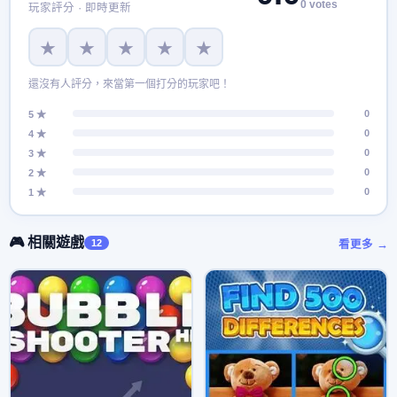
0 votes
玩家評分 · 即時更新
★
★
★
★
★
還沒有人評分，來當第一個打分的玩家吧！
0
5 ★
0
4 ★
0
3 ★
0
2 ★
0
1 ★
🎮 相關遊戲
12
看更多 →