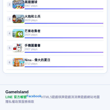
高速撞球
2
5967 plays
大炮和士兵
3
5829 plays
芒果收集者
4
2924 plays
手機圖畫書
5
2807 plays
Nina - 偉大的夏日
6
3713 plays
GameIsland
Facebook
LINE 官方帳號
HTML5遊戲
棋牌遊戲
消消樂遊戲
網站地圖
隱私權政策
服務條款
© 2026 遊戲島 GameIsland· All rights reserved