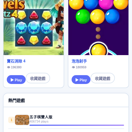
寶石消除 4
泡泡射手
👁 196380
👁 180959
收藏遊戲
收藏遊戲
▶ Play
▶ Play
熱門遊戲
五子棋雙人版
1
406734 plays