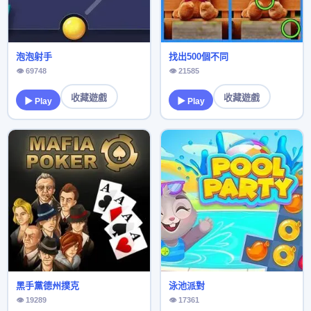
泡泡射手
找出500個不同
👁 69748
👁 21585
收藏遊戲
收藏遊戲
▶ Play
▶ Play
黑手黨德州撲克
泳池派對
👁 19289
👁 17361