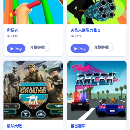
爬梯者
火柴人團隊力量 2
👁 7132
👁 6972
收藏遊戲
收藏遊戲
▶ Play
▶ Play
星球大戰
暴徒賽車