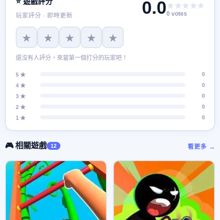
⭐ 遊戲評分
0.0
★★★★★
0 votes
玩家評分 · 即時更新
★
★
★
★
★
還沒有人評分，來當第一個打分的玩家吧！
0
5 ★
0
4 ★
0
3 ★
0
2 ★
0
1 ★
🎮 相關遊戲
12
看更多 →