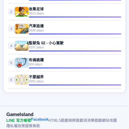
收集足球
2
3613 plays
汽車追撞
3
5509 plays
監獄兔 02 - 小心駕駛
4
4107 plays
布偶跳躍
5
904 plays
不要越界
6
2991 plays
GameIsland
Facebook
LINE 官方帳號
HTML5遊戲
棋牌遊戲
消消樂遊戲
網站地圖
隱私權政策
服務條款