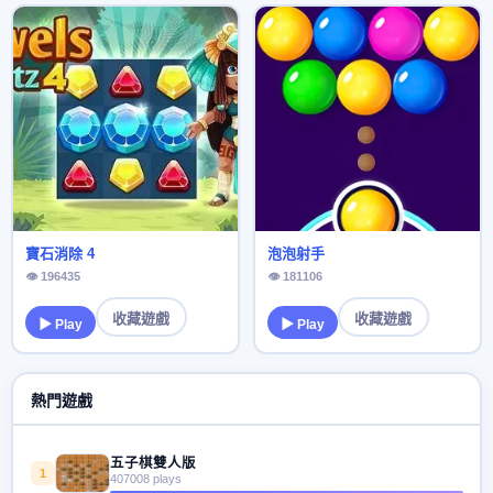
寶石消除 4
泡泡射手
👁 196435
👁 181106
收藏遊戲
收藏遊戲
▶ Play
▶ Play
熱門遊戲
五子棋雙人版
1
407008 plays