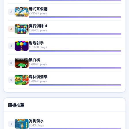
港式茶餐廳
2
279597 plays
寶石消除 4
3
196435 plays
泡泡射手
4
181106 plays
黑白棋
5
178820 plays
森林消消樂
6
178098 plays
隨機推薦
狗狗潛水
1
2843 plays