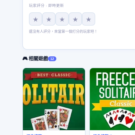
玩家評分 · 即時更新
★
★
★
★
★
還沒有人評分，來當第一個打分的玩家吧！
🎮 相關遊戲
12