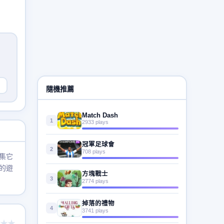
隨機推薦
Match Dash
1
2933 plays
冠軍足球會
2
708 plays
集它
的遊
方塊戰士
3
2774 plays
掉落的禮物
4
3741 plays
★★