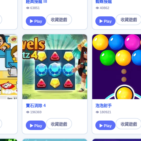
經典接龍 III
蜘蛛接龍
👁 63851
👁 40862
收藏遊戲
收藏遊戲
▶ Play
▶ Play
寶石消除 4
泡泡射手
👁 196369
👁 180921
收藏遊戲
收藏遊戲
▶ Play
▶ Play