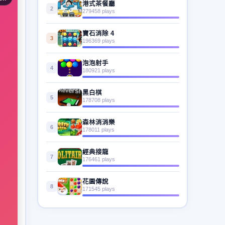
港式茶餐廳
2
279458 plays
寶石消除 4
3
196369 plays
泡泡射手
4
180921 plays
黑白棋
5
178708 plays
森林消消樂
6
178011 plays
經典接龍
7
176461 plays
花園傳說
8
171545 plays