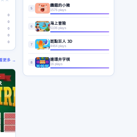
饑餓的小豬
5
1576 plays
0
0
海上冒險
6
5106 plays
0
0
斑點巨人 3D
0
7
4464 plays
連環井字棋
看更多 →
8
16 plays