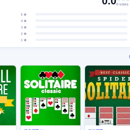
0.0
0 votes
5 ★
4 ★
3 ★
2 ★
1 ★