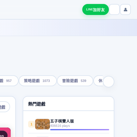
👤
加好友
LINE
957
1073
539
1793
戲
策略遊戲
冒險遊戲
休閒遊戲
熱門遊戲
遊戲
五子棋雙人版
1
406616 plays
en