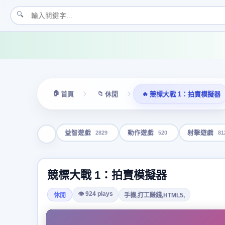
🔍
🏠
📁
🔥
首頁
休閒
競標大戰 1：拍賣模擬器
2829
520
81
益智遊戲
動作遊戲
射擊遊戲
競標大戰 1：拍賣模擬器
👁 924 plays
休閒
手機,打工賺錢,HTML5,