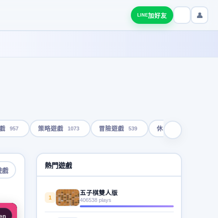
👤
加好友
LINE
957
1073
539
1793
戲
策略遊戲
冒險遊戲
休閒遊戲
熱門遊戲
遊戲
五子棋雙人版
1
406538 plays
en