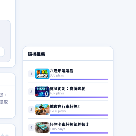
隨機推薦
六邊形連連看
1
835 plays
霓虹衝刺：賽博奔馳
2
487 plays
戰，
賺取
城市自行車特技2
3
1206 plays
怪物卡車特技駕駛類比
4
1105 plays
★★