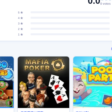
0.0
0 votes
5 ★
4 ★
3 ★
2 ★
1 ★