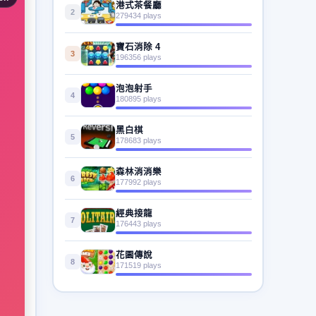
港式茶餐廳
2
279434 plays
寶石消除 4
3
196356 plays
泡泡射手
4
180895 plays
黑白棋
5
178683 plays
森林消消樂
6
177992 plays
經典接龍
7
176443 plays
花園傳說
8
171519 plays