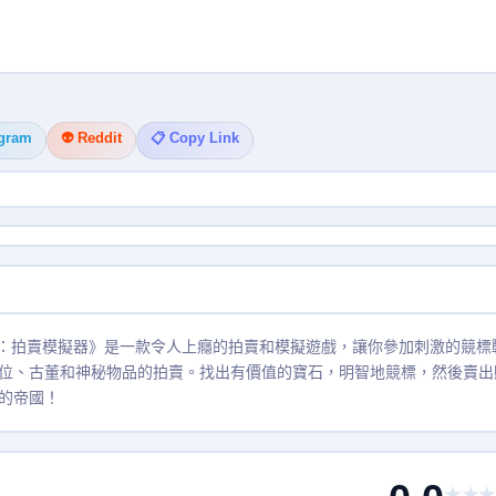
egram
👽 Reddit
📋 Copy Link
s 1：拍賣模擬器》是一款令人上癮的拍賣和模擬遊戲，讓你參加刺激的競標
位、古董和神秘物品的拍賣。找出有價值的寶石，明智地競標，然後賣出
的帝國！
★★★