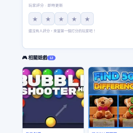
玩家評分 · 即時更新
★
★
★
★
★
還沒有人評分，來當第一個打分的玩家吧！
🎮 相關遊戲
12