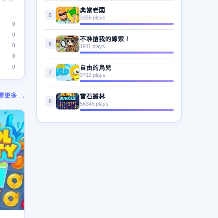
典當老闆
5
3356 plays
0
0
不准搶我的線索！
6
0
1911 plays
0
0
自由的鳥兒
7
3712 plays
看更多 →
寶石叢林
8
56345 plays