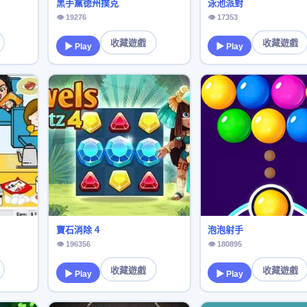
黑手黨德州撲克
泳池派對
👁 19276
👁 17353
收藏遊戲
收藏遊戲
▶ Play
▶ Play
寶石消除 4
泡泡射手
👁 196356
👁 180895
收藏遊戲
收藏遊戲
▶ Play
▶ Play